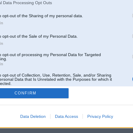
l Data Processing Opt Outs
o opt-out of the Sharing of my personal data.
In
o opt-out of the Sale of my Personal Data.
In
to opt-out of processing my Personal Data for Targeted
ing.
In
o opt-out of Collection, Use, Retention, Sale, and/or Sharing
ersonal Data that Is Unrelated with the Purposes for which it
lected.
Out
CONFIRM
 un nav saistīts ar
Galvena
|
Forums
|
Galerijas
|
Reģistrācija
|
Lietotaāji
|
Meklētājs
|
Reklā
Data Deletion
Data Access
Privacy Policy