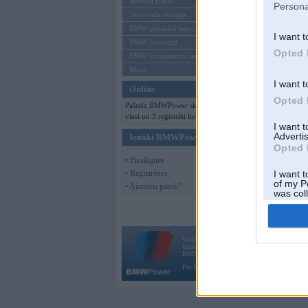
Mēneša BMW
Persona
Sērijveida tūnings
BMW pasaules jaunumi
I want t
BMW koncepti
Opted 
BMW konkurentu jaunumi
Moto
I want t
Online
Opted 
Pašreiz BMWPower skatās 347
viesi un 3 reģistrēti lietotāji.
I want 
Advertis
Ienākt BMWPower
Opted 
• Pieslēgties
• Reģistrēties
I want t
of my P
• Aizmirsi paroli?
was col
Opted 
Vortāls BMWPower.lv darbojas
kopš 2002. gada 14. maija. Tas nav auto klubs
BMW AG.
Par BMWPower
|
Kontakti
|
Reklāma