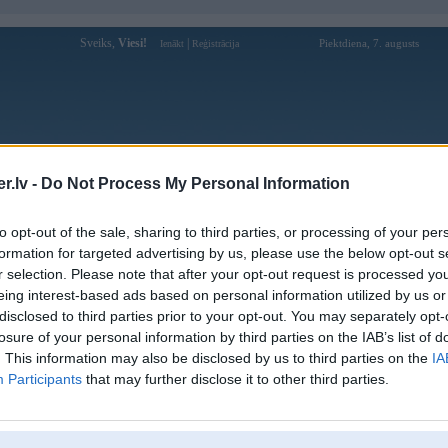
Sveiks,
Viesi!
|
Piektdiena, 7. augusts
Ienākt
Reģistrācija
Forums
Galerijas
Reģistrācija
Lietotāji
Meklētājs
.lv -
Do Not Process My Personal Information
Lietotāja xocdiaonlinemoe profils
to opt-out of the sale, sharing to third parties, or processing of your per
formation for targeted advertising by us, please use the below opt-out s
Lietotājvārds:
xocdiaonlinemoe
r selection. Please note that after your opt-out request is processed y
eing interest-based ads based on personal information utilized by us or
Ziņojumi forumā:
0
disclosed to third parties prior to your opt-out. You may separately opt-
Pēdējie ziņojumi forumā
[
]
losure of your personal information by third parties on the IAB’s list of
. This information may also be disclosed by us to third parties on the
IA
Participants
that may further disclose it to other third parties.