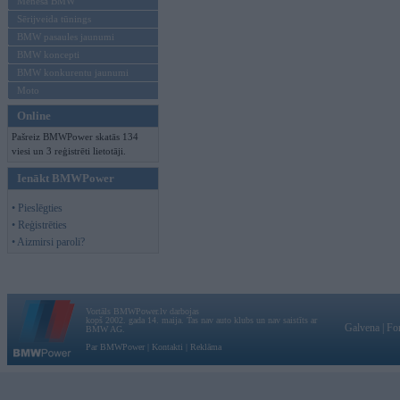
Mēneša BMW
Sērijveida tūnings
BMW pasaules jaunumi
BMW koncepti
BMW konkurentu jaunumi
Moto
Online
Pašreiz BMWPower skatās 134
viesi un 3 reģistrēti lietotāji.
Ienākt BMWPower
• Pieslēgties
• Reģistrēties
• Aizmirsi paroli?
Vortāls BMWPower.lv darbojas
kopš 2002. gada 14. maija. Tas nav auto klubs un nav saistīts ar
Galvena
|
Fo
BMW AG.
Par BMWPower
|
Kontakti
|
Reklāma