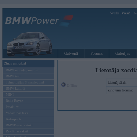
Sveiks,
Viesi!
Ie
Galvenā
Forums
Galerijas
Ziņas un raksti
Lietotāja xocdi
BMW modeļu jaunumi
BMW testi
Tehnoloģijas & sasniegumi
Lietotājvārds:
Offline
BMW Latvijā
Ziņojumi forumā:
MINI
Rolls-Royce
Pasākumi
Vadāmības tests
Autosports
BMWPower aktuāli
Reklāmas raksti