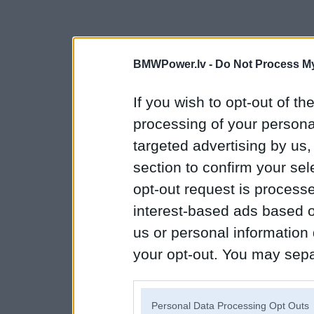
BMWPower.lv -
Do Not Process My
If you wish to opt-out of the
processing of your personal
targeted advertising by us
section to confirm your sel
opt-out request is proces
interest-based ads based o
us or personal information d
your opt-out. You may separ
disclosure of your personal
IAB’s list of downstream pa
Personal Data Processing Opt Outs