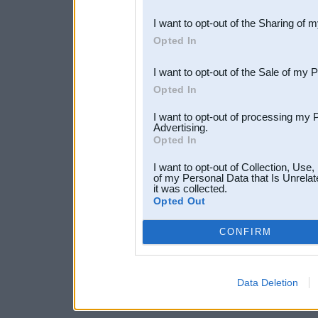
also be disclosed by us to 
I want to opt-out of the Sharing of 
Downstream Participants
th
Opted In
third parties.
I want to opt-out of the Sale of my 
Opted In
I want to opt-out of processing my 
Advertising.
Opted In
I want to opt-out of Collection, Use
of my Personal Data that Is Unrelat
it was collected.
Opted Out
CONFIRM
Data Deletion