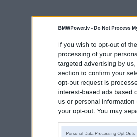
BMWPower.lv -
Do Not Process My
If you wish to opt-out of the
processing of your personal
targeted advertising by us
section to confirm your sel
opt-out request is proces
interest-based ads based o
us or personal information d
your opt-out. You may separ
disclosure of your personal
IAB’s list of downstream pa
Personal Data Processing Opt Outs