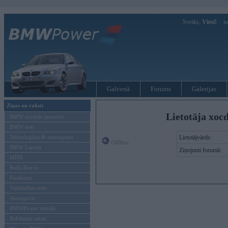
Sveiks,
Viesi!
Ie
Galvenā
Forums
Galerijas
Ziņas un raksti
Lietotāja xocd
BMW modeļu jaunumi
BMW testi
Tehnoloģijas & sasniegumi
Lietotājvārds:
Offline
BMW Latvijā
Ziņojumi forumā:
MINI
Rolls-Royce
Pasākumi
Vadāmības tests
Autosports
BMWPower aktuāli
Reklāmas raksti