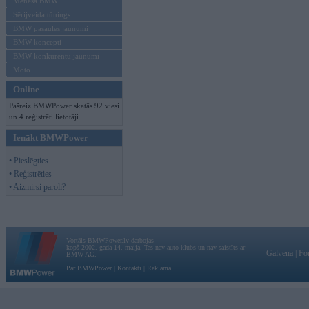
Mēneša BMW
Sērijveida tūnings
BMW pasaules jaunumi
BMW koncepti
BMW konkurentu jaunumi
Moto
Online
Pašreiz BMWPower skatās 92 viesi
un 4 reģistrēti lietotāji.
Ienākt BMWPower
• Pieslēgties
• Reģistrēties
• Aizmirsi paroli?
Vortāls BMWPower.lv darbojas
kopš 2002. gada 14. maija. Tas nav auto klubs un nav saistīts ar
Galvena
|
Fo
BMW AG.
Par BMWPower
|
Kontakti
|
Reklāma