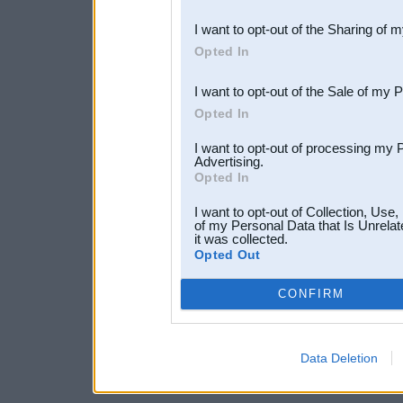
also be disclosed by us to 
I want to opt-out of the Sharing of 
Downstream Participants
th
Opted In
third parties.
I want to opt-out of the Sale of my 
Opted In
I want to opt-out of processing my 
Advertising.
Opted In
I want to opt-out of Collection, Use
of my Personal Data that Is Unrelat
it was collected.
Opted Out
CONFIRM
Data Deletion