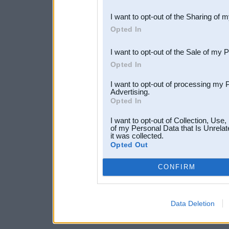
also be disclosed by us to 
I want to opt-out of the Sharing of 
Downstream Participants
th
Opted In
third parties.
I want to opt-out of the Sale of my 
Opted In
I want to opt-out of processing my 
Advertising.
Opted In
I want to opt-out of Collection, Use
of my Personal Data that Is Unrelat
it was collected.
Opted Out
CONFIRM
Data Deletion