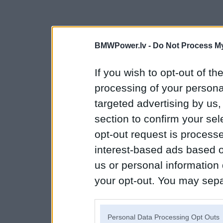
BMWPower.lv -
Do Not Process My
If you wish to opt-out of the
processing of your personal
targeted advertising by us
section to confirm your sel
opt-out request is proces
interest-based ads based o
us or personal information d
your opt-out. You may separ
disclosure of your personal
IAB’s list of downstream pa
Personal Data Processing Opt Outs