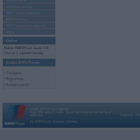
Mēneša BMW
Sērijveida tūnings
BMW pasaules jaunumi
BMW koncepti
BMW konkurentu jaunumi
Moto
Online
Pašreiz BMWPower skatās 154
viesi un 2 reģistrēti lietotāji.
Ienākt BMWPower
• Pieslēgties
• Reģistrēties
• Aizmirsi paroli?
Vortāls BMWPower.lv darbojas
kopš 2002. gada 14. maija. Tas nav auto klubs un nav saistīts ar
Galvena
|
Fo
BMW AG.
Par BMWPower
|
Kontakti
|
Reklāma