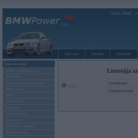
Sveiks,
Viesi!
Ie
Galvenā
Forums
Galerijas
Ziņas un raksti
Lietotāja x
BMW modeļu jaunumi
BMW testi
Tehnoloģijas & sasniegumi
Lietotājvārds:
Offline
BMW Latvijā
Ziņojumi forumā:
MINI
Rolls-Royce
Pasākumi
Vadāmības tests
Autosports
BMWPower aktuāli
Reklāmas raksti