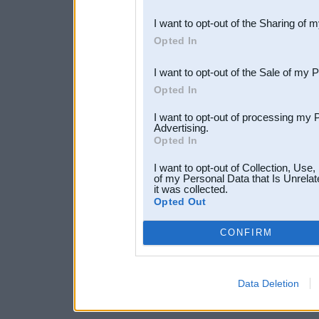
also be disclosed by us to 
I want to opt-out of the Sharing of 
Downstream Participants
th
Opted In
third parties.
I want to opt-out of the Sale of my 
Opted In
I want to opt-out of processing my 
Advertising.
Opted In
I want to opt-out of Collection, Use
of my Personal Data that Is Unrelat
it was collected.
Opted Out
CONFIRM
Data Deletion