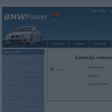
Sveiks,
Viesi!
Ie
Galvenā
Forums
Galerijas
Ziņas un raksti
Lietotāja xemay
BMW modeļu jaunumi
BMW testi
Tehnoloģijas & sasniegumi
Lietotājvārds:
Offline
BMW Latvijā
Intereses:
MINI
Rolls-Royce
Ziņojumi forumā:
Pasākumi
Vadāmības tests
Autosports
BMWPower aktuāli
Reklāmas raksti