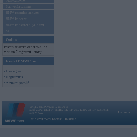
Mēneša BMW
Sērijveida tūnings
BMW pasaules jaunumi
BMW koncepti
BMW konkurentu jaunumi
Moto
Online
Pašreiz BMWPower skatās 133
viesi un 7 reģistrēti lietotāji.
Ienākt BMWPower
• Pieslēgties
• Reģistrēties
• Aizmirsi paroli?
Vortāls BMWPower.lv darbojas
kopš 2002. gada 14. maija. Tas nav auto klubs un nav saistīts ar
Galvena
|
Fo
BMW AG.
Par BMWPower
|
Kontakti
|
Reklāma