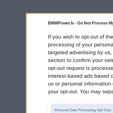
BMWPower.lv -
Do Not Process My
If you wish to opt-out of the
processing of your personal
targeted advertising by us
section to confirm your sel
opt-out request is proces
interest-based ads based o
us or personal information d
your opt-out. You may separ
disclosure of your personal
IAB’s list of downstream pa
Personal Data Processing Opt Outs