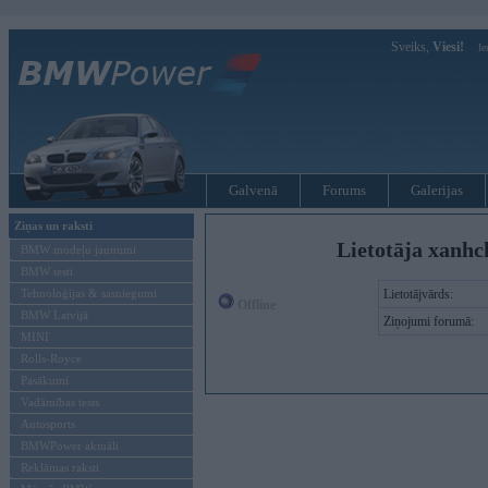
Sveiks,
Viesi!
Ie
Galvenā
Forums
Galerijas
Ziņas un raksti
Lietotāja xanhc
BMW modeļu jaunumi
BMW testi
Tehnoloģijas & sasniegumi
Lietotājvārds:
Offline
BMW Latvijā
Ziņojumi forumā:
MINI
Rolls-Royce
Pasākumi
Vadāmības tests
Autosports
BMWPower aktuāli
Reklāmas raksti