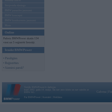
Mēneša BMW
Sērijveida tūnings
BMW pasaules jaunumi
BMW koncepti
BMW konkurentu jaunumi
Moto
Online
Pašreiz BMWPower skatās 134
viesi un 5 reģistrēti lietotāji.
Ienākt BMWPower
• Pieslēgties
• Reģistrēties
• Aizmirsi paroli?
Vortāls BMWPower.lv darbojas
kopš 2002. gada 14. maija. Tas nav auto klubs un nav saistīts ar
Galvena
|
Fo
BMW AG.
Par BMWPower
|
Kontakti
|
Reklāma