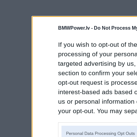
BMWPower.lv -
Do Not Process My
If you wish to opt-out of the
processing of your personal
targeted advertising by us
section to confirm your sel
opt-out request is proces
interest-based ads based o
us or personal information d
your opt-out. You may separ
disclosure of your personal
IAB’s list of downstream pa
Personal Data Processing Opt Outs