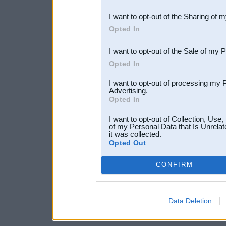
also be disclosed by us to 
I want to opt-out of the Sharing of 
Downstream Participants
th
Opted In
third parties.
I want to opt-out of the Sale of my 
Opted In
I want to opt-out of processing my 
Advertising.
Opted In
I want to opt-out of Collection, Use
of my Personal Data that Is Unrelat
it was collected.
Opted Out
CONFIRM
Data Deletion