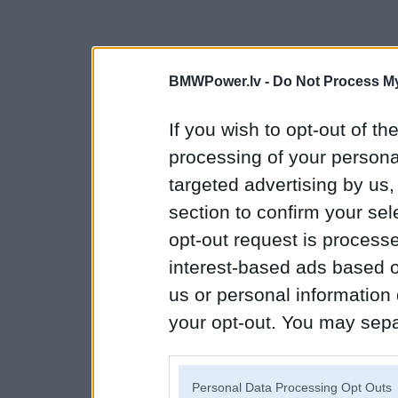
BMWPower.lv -
Do Not Process My
If you wish to opt-out of the
processing of your personal
targeted advertising by us
section to confirm your sel
opt-out request is proces
interest-based ads based o
us or personal information d
your opt-out. You may separ
disclosure of your personal
IAB’s list of downstream pa
Personal Data Processing Opt Outs