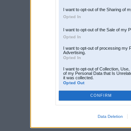
also be disclosed by us to 
I want to opt-out of the Sharing of 
Downstream Participants
th
Opted In
third parties.
I want to opt-out of the Sale of my 
Opted In
I want to opt-out of processing my 
Advertising.
Opted In
I want to opt-out of Collection, Use
of my Personal Data that Is Unrelat
it was collected.
Opted Out
CONFIRM
Data Deletion