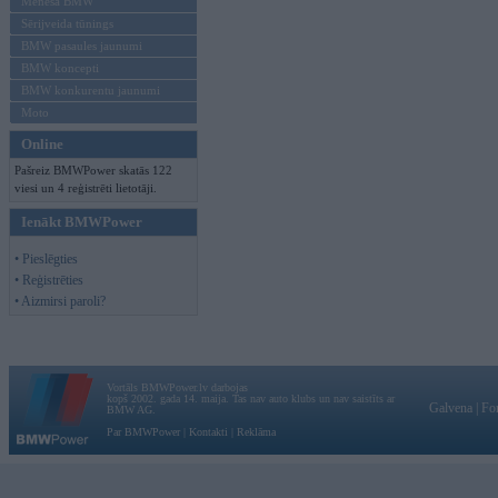
Mēneša BMW
Sērijveida tūnings
BMW pasaules jaunumi
BMW koncepti
BMW konkurentu jaunumi
Moto
Online
Pašreiz BMWPower skatās 122
viesi un 4 reģistrēti lietotāji.
Ienākt BMWPower
• Pieslēgties
• Reģistrēties
• Aizmirsi paroli?
Vortāls BMWPower.lv darbojas
kopš 2002. gada 14. maija. Tas nav auto klubs un nav saistīts ar
Galvena
|
Fo
BMW AG.
Par BMWPower
|
Kontakti
|
Reklāma