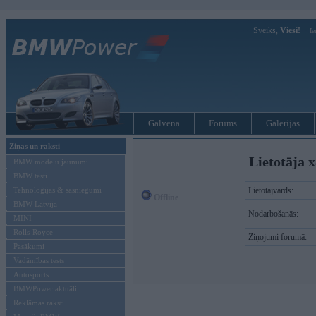
Sveiks,
Viesi!
Ie
Galvenā
Forums
Galerijas
Ziņas un raksti
Lietotāja x
BMW modeļu jaunumi
BMW testi
Tehnoloģijas & sasniegumi
Lietotājvārds:
Offline
BMW Latvijā
Nodarbošanās:
MINI
Rolls-Royce
Ziņojumi forumā:
Pasākumi
Vadāmības tests
Autosports
BMWPower aktuāli
Reklāmas raksti