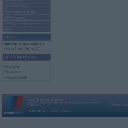
Mēneša BMW
Sērijveida tūnings
BMW pasaules jaunumi
BMW koncepti
BMW konkurentu jaunumi
Moto
Online
Pašreiz BMWPower skatās 331
viesi un 2 reģistrēti lietotāji.
Ienākt BMWPower
• Pieslēgties
• Reģistrēties
• Aizmirsi paroli?
Vortāls BMWPower.lv darbojas
kopš 2002. gada 14. maija. Tas nav auto klubs un nav saistīts ar
Galvena
|
Fo
BMW AG.
Par BMWPower
|
Kontakti
|
Reklāma