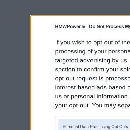
BMWPower.lv -
Do Not Process My
If you wish to opt-out of the
processing of your personal
targeted advertising by us
section to confirm your sel
opt-out request is proces
interest-based ads based o
us or personal information d
your opt-out. You may separ
disclosure of your personal
IAB’s list of downstream pa
Personal Data Processing Opt Outs