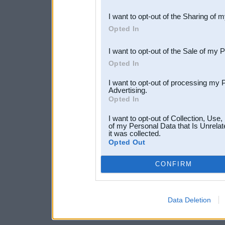
also be disclosed by us to 
I want to opt-out of the Sharing of 
Downstream Participants
th
Opted In
third parties.
I want to opt-out of the Sale of my 
Opted In
I want to opt-out of processing my 
Advertising.
Opted In
I want to opt-out of Collection, Use
of my Personal Data that Is Unrelat
it was collected.
Opted Out
CONFIRM
Data Deletion