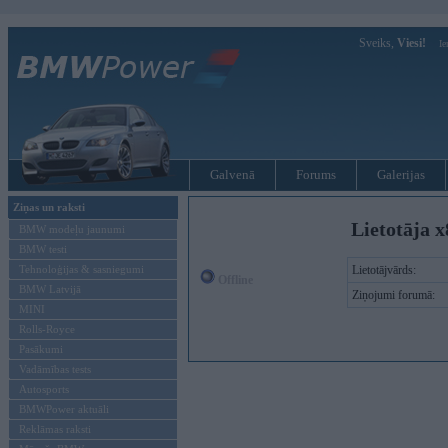
Sveiks,
Viesi!
Ie
Galvenā
Forums
Galerijas
Ziņas un raksti
Lietotāja x
BMW modeļu jaunumi
BMW testi
Tehnoloģijas & sasniegumi
Lietotājvārds:
Offline
BMW Latvijā
Ziņojumi forumā:
MINI
Rolls-Royce
Pasākumi
Vadāmības tests
Autosports
BMWPower aktuāli
Reklāmas raksti