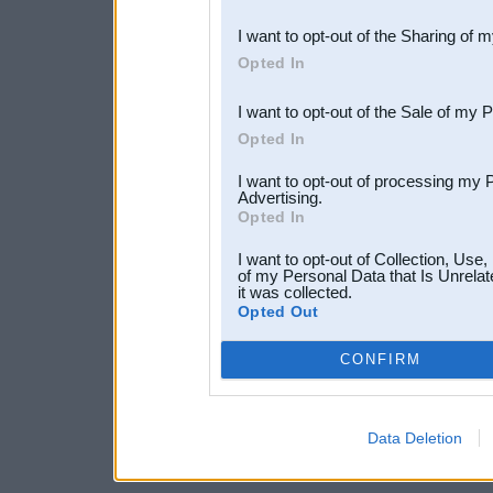
also be disclosed by us to 
I want to opt-out of the Sharing of 
Downstream Participants
th
Opted In
third parties.
I want to opt-out of the Sale of my 
Opted In
I want to opt-out of processing my 
Advertising.
Opted In
I want to opt-out of Collection, Use
of my Personal Data that Is Unrelat
it was collected.
Opted Out
CONFIRM
Data Deletion