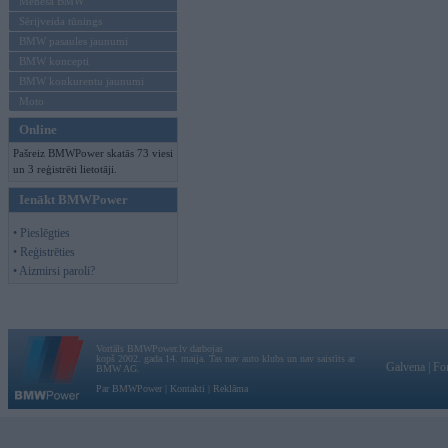
Mēneša BMW
Sērijveida tūnings
BMW pasaules jaunumi
BMW koncepti
BMW konkurentu jaunumi
Moto
Online
Pašreiz BMWPower skatās 73 viesi
un 3 reģistrēti lietotāji.
Ienākt BMWPower
• Pieslēgties
• Reģistrēties
• Aizmirsi paroli?
Vortāls BMWPower.lv darbojas
kopš 2002. gada 14. maija. Tas nav auto klubs un nav saistīts ar
Galvena
|
Fo
BMW AG.
Par BMWPower
|
Kontakti
|
Reklāma