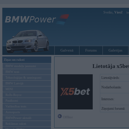
Sveiks,
Viesi!
Ie
Galvenā
Forums
Galerijas
Ziņas un raksti
Lietotāja x5be
BMW modeļu jaunumi
BMW testi
Tehnoloģijas & sasniegumi
Lietotājvārds:
BMW Latvijā
Nodarbošanās:
MINI
Rolls-Royce
Intereses:
Pasākumi
Vadāmības tests
Ziņojumi forumā:
Autosports
Offline
BMWPower aktuāli
Reklāmas raksti