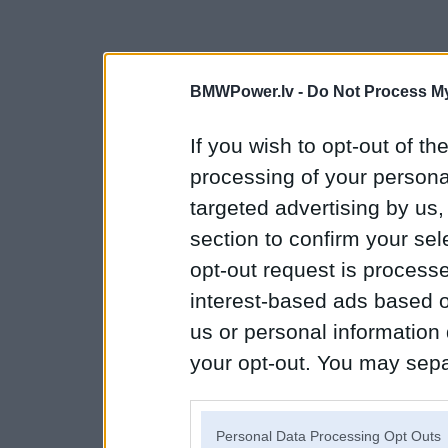
BMWPower.lv -
Do Not Process My
If you wish to opt-out of the
processing of your personal
targeted advertising by us
section to confirm your sel
opt-out request is proces
interest-based ads based o
us or personal information d
your opt-out. You may separ
disclosure of your personal
IAB’s list of downstream pa
Personal Data Processing Opt Outs