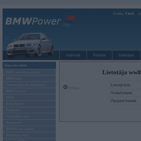
Sveiks,
Viesi!
Ie
Galvenā
Forums
Galerijas
Ziņas un raksti
Lietotāja ww8
BMW modeļu jaunumi
BMW testi
Tehnoloģijas & sasniegumi
Lietotājvārds:
Offline
BMW Latvijā
Nodarbošanās:
MINI
Ziņojumi forumā:
Rolls-Royce
Pasākumi
Vadāmības tests
Autosports
BMWPower aktuāli
Reklāmas raksti