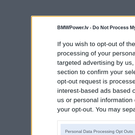
BMWPower.lv -
Do Not Process My
If you wish to opt-out of the
processing of your personal
targeted advertising by us
section to confirm your sel
opt-out request is proces
interest-based ads based o
us or personal information d
your opt-out. You may separ
disclosure of your personal
IAB’s list of downstream pa
Personal Data Processing Opt Outs