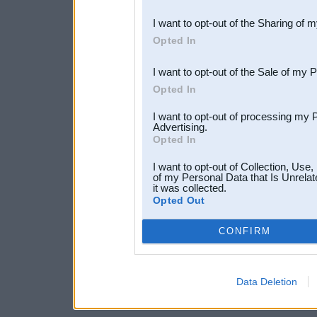
also be disclosed by us to 
I want to opt-out of the Sharing of 
Downstream Participants
th
Opted In
third parties.
I want to opt-out of the Sale of my 
Opted In
I want to opt-out of processing my 
Advertising.
Opted In
I want to opt-out of Collection, Use
of my Personal Data that Is Unrelat
it was collected.
Opted Out
CONFIRM
Data Deletion