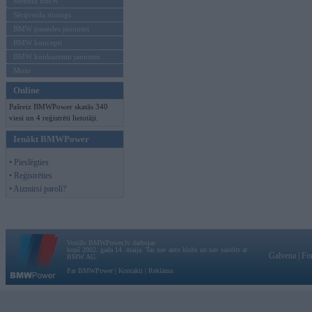
Mēneša BMW
Sērijveida tūnings
BMW pasaules jaunumi
BMW koncepti
BMW konkurentu jaunumi
Moto
Online
Pašreiz BMWPower skatās 340
viesi un 4 reģistrēti lietotāji.
Ienākt BMWPower
• Pieslēgties
• Reģistrēties
• Aizmirsi paroli?
Vortāls BMWPower.lv darbojas
kopš 2002. gada 14. maija. Tas nav auto klubs un nav saistīts ar
Galvena
|
Fo
BMW AG.
Par BMWPower
|
Kontakti
|
Reklāma