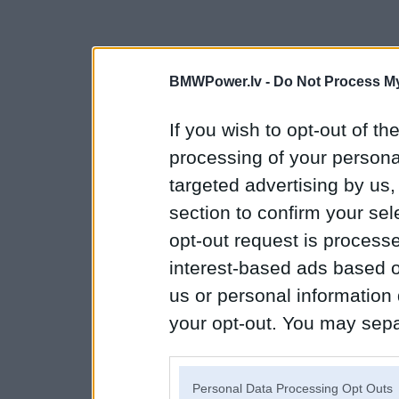
BMWPower.lv -
Do Not Process My
If you wish to opt-out of the
processing of your personal
targeted advertising by us
section to confirm your sel
opt-out request is proces
interest-based ads based o
us or personal information d
your opt-out. You may separ
disclosure of your personal
IAB’s list of downstream pa
Personal Data Processing Opt Outs