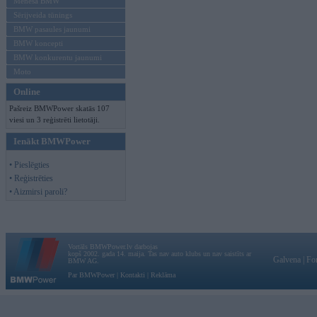
Mēneša BMW
Sērijveida tūnings
BMW pasaules jaunumi
BMW koncepti
BMW konkurentu jaunumi
Moto
Online
Pašreiz BMWPower skatās 107
viesi un 3 reģistrēti lietotāji.
Ienākt BMWPower
• Pieslēgties
• Reģistrēties
• Aizmirsi paroli?
Vortāls BMWPower.lv darbojas
kopš 2002. gada 14. maija. Tas nav auto klubs un nav saistīts ar
Galvena
|
Fo
BMW AG.
Par BMWPower
|
Kontakti
|
Reklāma