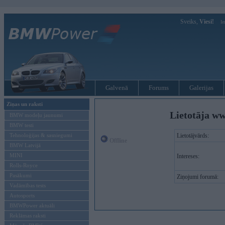
Sveiks,
Viesi!
Ie
Galvenā
Forums
Galerijas
Ziņas un raksti
Lietotāja ww
BMW modeļu jaunumi
BMW testi
Tehnoloģijas & sasniegumi
Lietotājvārds:
Offline
BMW Latvijā
MINI
Intereses:
Rolls-Royce
Pasākumi
Ziņojumi forumā:
Vadāmības tests
Autosports
BMWPower aktuāli
Reklāmas raksti