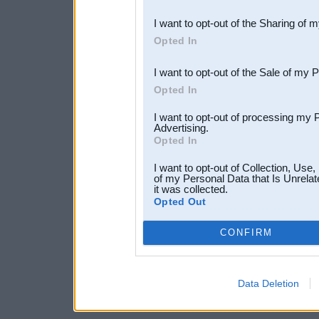
also be disclosed by us to 
I want to opt-out of the Sharing of 
Downstream Participants
th
Opted In
third parties.
I want to opt-out of the Sale of my 
Opted In
I want to opt-out of processing my 
Advertising.
Opted In
I want to opt-out of Collection, Use
of my Personal Data that Is Unrelat
it was collected.
Opted Out
CONFIRM
Data Deletion