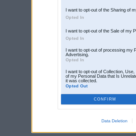
also be disclosed by us to 
I want to opt-out of the Sharing of 
Downstream Participants
th
Opted In
third parties.
I want to opt-out of the Sale of my 
Opted In
I want to opt-out of processing my 
Advertising.
Opted In
I want to opt-out of Collection, Use
of my Personal Data that Is Unrelat
it was collected.
Opted Out
CONFIRM
Data Deletion