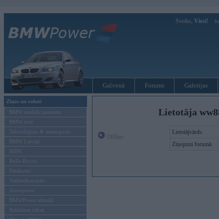
Sveiks,
Viesi!
Ie
Galvenā
Forums
Galerijas
Ziņas un raksti
Lietotāja ww8
BMW modeļu jaunumi
BMW testi
Tehnoloģijas & sasniegumi
Lietotājvārds:
Offline
BMW Latvijā
Ziņojumi forumā:
MINI
Rolls-Royce
Pasākumi
Vadāmības tests
Autosports
BMWPower aktuāli
Reklāmas raksti