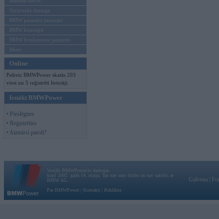
Mēneša BMW
Sērijveida tūnings
BMW pasaules jaunumi
BMW koncepti
BMW konkurentu jaunumi
Moto
Online
Pašreiz BMWPower skatās 203
viesi un 5 reģistrēti lietotāji.
Ienākt BMWPower
• Pieslēgties
• Reģistrēties
• Aizmirsi paroli?
Vortāls BMWPower.lv darbojas
kopš 2002. gada 14. maija. Tas nav auto klubs un nav saistīts ar
Galvena
|
Fo
BMW AG.
Par BMWPower
|
Kontakti
|
Reklāma