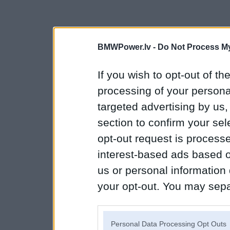
BMWPower.lv -
Do Not Process My
If you wish to opt-out of the
processing of your personal
targeted advertising by us
section to confirm your sel
opt-out request is proces
interest-based ads based o
us or personal information d
your opt-out. You may separ
disclosure of your personal
IAB’s list of downstream pa
Personal Data Processing Opt Outs