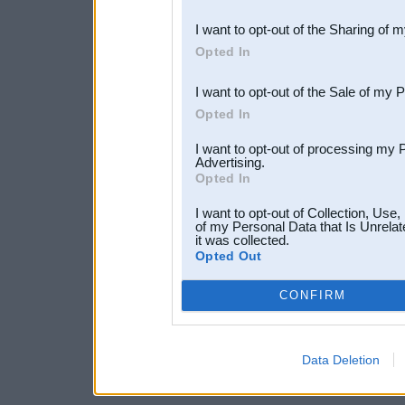
also be disclosed by us to 
I want to opt-out of the Sharing of 
Downstream Participants
th
Opted In
third parties.
I want to opt-out of the Sale of my 
Opted In
I want to opt-out of processing my 
Advertising.
Opted In
I want to opt-out of Collection, Use
of my Personal Data that Is Unrelat
it was collected.
Opted Out
CONFIRM
Data Deletion