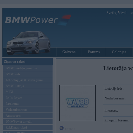
Sveiks,
Viesi!
Ie
Galvenā
Forums
Galerijas
Ziņas un raksti
Lietotāja w
BMW modeļu jaunumi
BMW testi
Tehnoloģijas & sasniegumi
BMW Latvijā
Lietotājvārds:
MINI
Rolls-Royce
Nodarbošanās:
Pasākumi
Vadāmības tests
Intereses:
Autosports
Ziņojumi forumā:
BMWPower aktuāli
Reklāmas raksti
Offline