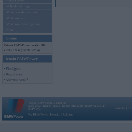
Mēneša BMW
Sērijveida tūnings
BMW pasaules jaunumi
BMW koncepti
BMW konkurentu jaunumi
Moto
Online
Pašreiz BMWPower skatās 186
viesi un 6 reģistrēti lietotāji.
Ienākt BMWPower
• Pieslēgties
• Reģistrēties
• Aizmirsi paroli?
Vortāls BMWPower.lv darbojas
kopš 2002. gada 14. maija. Tas nav auto klubs un nav saistīts ar
Galvena
|
Fo
BMW AG.
Par BMWPower
|
Kontakti
|
Reklāma