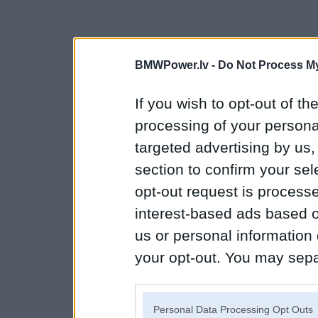
BMWPower.lv -
Do Not Process My
If you wish to opt-out of the
processing of your personal
targeted advertising by us
section to confirm your sel
opt-out request is proces
interest-based ads based o
us or personal information d
your opt-out. You may separ
disclosure of your personal
IAB’s list of downstream pa
Personal Data Processing Opt Outs