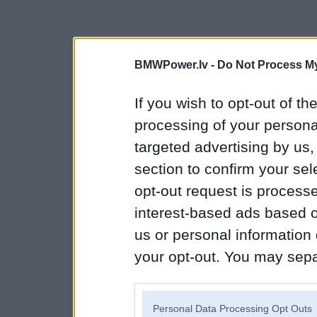
BMWPower.lv -
Do Not Process My
If you wish to opt-out of the
processing of your personal
targeted advertising by us
section to confirm your sel
opt-out request is proces
interest-based ads based o
us or personal information d
your opt-out. You may separ
disclosure of your personal
IAB’s list of downstream pa
Personal Data Processing Opt Outs