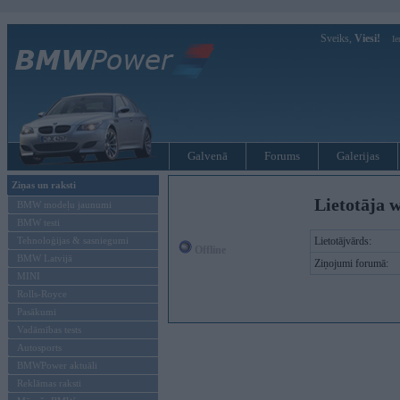
Sveiks,
Viesi!
Ie
Galvenā
Forums
Galerijas
Ziņas un raksti
Lietotāja 
BMW modeļu jaunumi
BMW testi
Tehnoloģijas & sasniegumi
Lietotājvārds:
Offline
BMW Latvijā
Ziņojumi forumā:
MINI
Rolls-Royce
Pasākumi
Vadāmības tests
Autosports
BMWPower aktuāli
Reklāmas raksti