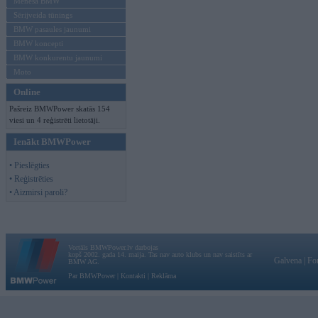
Mēneša BMW
Sērijveida tūnings
BMW pasaules jaunumi
BMW koncepti
BMW konkurentu jaunumi
Moto
Online
Pašreiz BMWPower skatās 154
viesi un 4 reģistrēti lietotāji.
Ienākt BMWPower
• Pieslēgties
• Reģistrēties
• Aizmirsi paroli?
Vortāls BMWPower.lv darbojas
kopš 2002. gada 14. maija. Tas nav auto klubs un nav saistīts ar
Galvena
|
Fo
BMW AG.
Par BMWPower
|
Kontakti
|
Reklāma