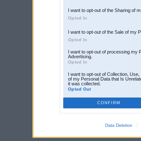
also be disclosed by us to 
I want to opt-out of the Sharing of 
Downstream Participants
th
Opted In
third parties.
I want to opt-out of the Sale of my 
Opted In
I want to opt-out of processing my 
Advertising.
Opted In
I want to opt-out of Collection, Use
of my Personal Data that Is Unrelat
it was collected.
Opted Out
CONFIRM
Data Deletion