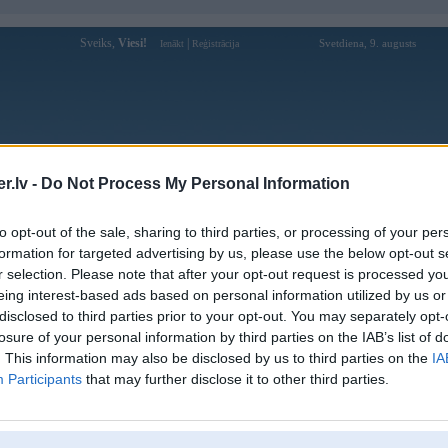
Sveiks,
Viesi!
|
Svetdiena, 9. augusts
Ienākt
Reģistrācija
Forums
Galerijas
Reģistrācija
Lietotāji
Meklētājs
.lv -
Do Not Process My Personal Information
Lietotāja ww88comworld profils
to opt-out of the sale, sharing to third parties, or processing of your per
formation for targeted advertising by us, please use the below opt-out s
Pēdējo reizi manīts: 12. Mar 2025, 20:04
r selection. Please note that after your opt-out request is processed y
eing interest-based ads based on personal information utilized by us or
Lietotājvārds:
ww88comworld
disclosed to third parties prior to your opt-out. You may separately opt-
Ziņojumi forumā:
0
losure of your personal information by third parties on the IAB’s list of
Pēdējie ziņojumi forumā
[
]
. This information may also be disclosed by us to third parties on the
IA
Participants
that may further disclose it to other third parties.