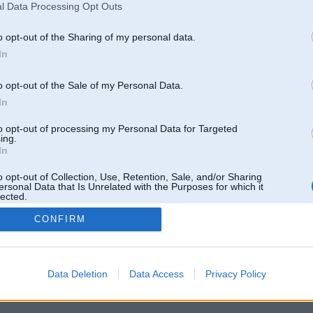
l Data Processing Opt Outs
o opt-out of the Sharing of my personal data.
In
o opt-out of the Sale of my Personal Data.
In
to opt-out of processing my Personal Data for Targeted
ing.
In
o opt-out of Collection, Use, Retention, Sale, and/or Sharing
ersonal Data that Is Unrelated with the Purposes for which it
lected.
Out
CONFIRM
 un nav saistīts ar
Galvena
|
Forums
|
Galerijas
|
Reģistrācija
|
Lietotaāji
|
Meklētājs
|
Reklā
Data Deletion
Data Access
Privacy Policy