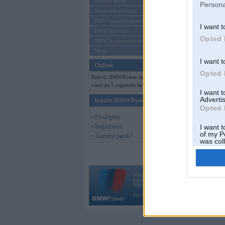
Mēneša BMW
Persona
Sērijveida tūnings
BMW pasaules jaunumi
I want t
BMW koncepti
Opted 
BMW konkurentu jaunumi
Moto
I want t
Online
Opted 
Pašreiz BMWPower skatās 152
viesi un 5 reģistrēti lietotāji.
I want 
Advertis
Ienākt BMWPower
Opted 
• Pieslēgties
• Reģistrēties
I want t
of my P
• Aizmirsi paroli?
was col
Opted 
Vortāls BMWPower.lv darbojas
kopš 2002. gada 14. maija. Tas nav auto klubs
BMW AG.
Par BMWPower
|
Kontakti
|
Reklāma