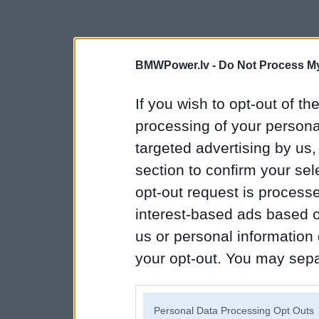
BMWPower.lv -
Do Not Process My
If you wish to opt-out of the
processing of your personal
targeted advertising by us
section to confirm your sel
opt-out request is proces
interest-based ads based o
us or personal information d
your opt-out. You may separ
disclosure of your personal
IAB’s list of downstream pa
Personal Data Processing Opt Outs