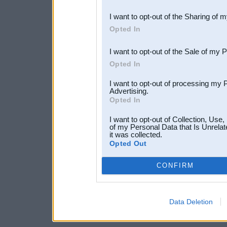
also be disclosed by us to 
I want to opt-out of the Sharing of 
Downstream Participants
th
Opted In
third parties.
I want to opt-out of the Sale of my 
Opted In
I want to opt-out of processing my 
Advertising.
Opted In
I want to opt-out of Collection, Use
of my Personal Data that Is Unrelat
it was collected.
Opted Out
CONFIRM
Data Deletion