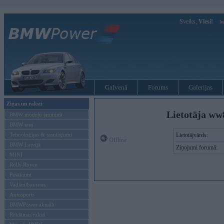
Sveiks,
Viesi!
Ie
Galvenā
Forums
Galerijas
Ziņas un raksti
Lietotāja ww
BMW modeļu jaunumi
BMW testi
Tehnoloģijas & sasniegumi
Lietotājvārds:
Offline
BMW Latvijā
Ziņojumi forumā:
MINI
Rolls-Royce
Pasākumi
Vadāmības tests
Autosports
BMWPower aktuāli
Reklāmas raksti