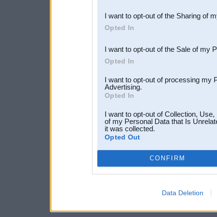
also be disclosed by us to 
I want to opt-out of the Sharing of 
Downstream Participants
th
Opted In
third parties.
I want to opt-out of the Sale of my 
Opted In
I want to opt-out of processing my 
Advertising.
Opted In
I want to opt-out of Collection, Use
of my Personal Data that Is Unrelat
it was collected.
Opted Out
CONFIRM
Data Deletion