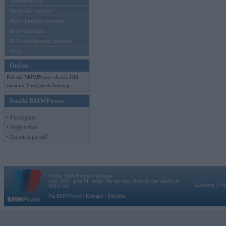
Mēneša BMW
Sērijveida tūnings
BMW pasaules jaunumi
BMW koncepti
BMW konkurentu jaunumi
Moto
Online
Pašreiz BMWPower skatās 168
viesi un 4 reģistrēti lietotāji.
Ienākt BMWPower
• Pieslēgties
• Reģistrēties
• Aizmirsi paroli?
Vortāls BMWPower.lv darbojas
kopš 2002. gada 14. maija. Tas nav auto klubs un nav saistīts ar
Galvena
|
Fo
BMW AG.
Par BMWPower
|
Kontakti
|
Reklāma