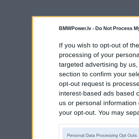
BMWPower.lv -
Do Not Process My
If you wish to opt-out of the
processing of your personal
targeted advertising by us
section to confirm your sel
opt-out request is proces
interest-based ads based o
us or personal information d
your opt-out. You may separ
disclosure of your personal
IAB’s list of downstream pa
Personal Data Processing Opt Outs