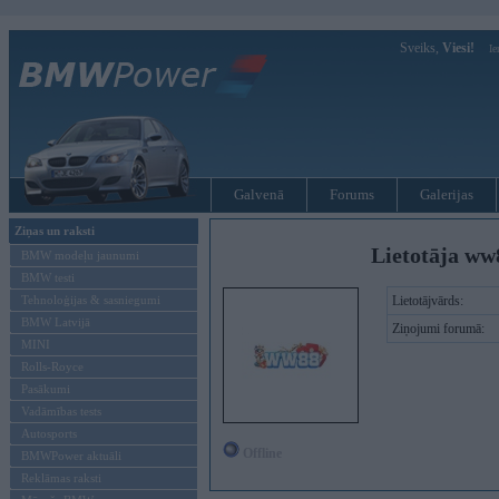
Sveiks,
Viesi!
Ie
Galvenā
Forums
Galerijas
Ziņas un raksti
Lietotāja ww
BMW modeļu jaunumi
BMW testi
Tehnoloģijas & sasniegumi
Lietotājvārds:
BMW Latvijā
Ziņojumi forumā:
MINI
Rolls-Royce
Pasākumi
Vadāmības tests
Autosports
Offline
BMWPower aktuāli
Reklāmas raksti