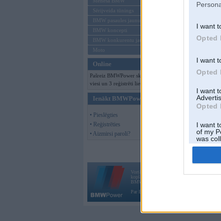
Mēneša BMW
Persona
Sērijveida tūnings
BMW pasaules jaunumi
I want t
BMW koncepti
Opted 
BMW konkurentu jaunumi
Moto
I want t
Online
Opted 
Pašreiz BMWPower skatās 117
viesi un 3 reģistrēti lietotāji.
I want 
Advertis
Ienākt BMWPower
Opted 
• Pieslēgties
• Reģistrēties
I want t
of my P
• Aizmirsi paroli?
was col
Opted 
Vortāls BMWPower.lv darbojas
kopš 2002. gada 14. maija. Tas nav auto klubs
BMW AG.
Par BMWPower
|
Kontakti
|
Reklāma