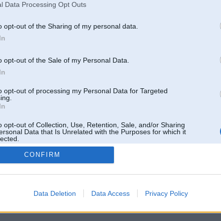
l Data Processing Opt Outs
o opt-out of the Sharing of my personal data.
In
o opt-out of the Sale of my Personal Data.
In
to opt-out of processing my Personal Data for Targeted
ing.
In
o opt-out of Collection, Use, Retention, Sale, and/or Sharing
ersonal Data that Is Unrelated with the Purposes for which it
lected.
Out
CONFIRM
 un nav saistīts ar
Galvena
|
Forums
|
Galerijas
|
Reģistrācija
|
Lietotaāji
|
Meklētājs
|
Reklā
Data Deletion
Data Access
Privacy Policy