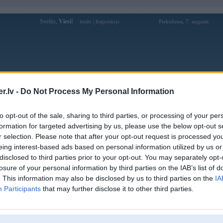
Sveiks,
Viesi!
|
Piektdiena, 7. augusts
Ienākt
Reģistrācija
Forums
Galerijas
Reģistrācija
Lietotāji
Meklētājs
.lv -
Do Not Process My Personal Information
Lietotāja wrum profils
to opt-out of the sale, sharing to third parties, or processing of your per
formation for targeted advertising by us, please use the below opt-out s
Pēdējo reizi manīts: 30. Aug 2008, 00:19
r selection. Please note that after your opt-out request is processed y
eing interest-based ads based on personal information utilized by us or
Lietotājvārds:
wrum
disclosed to third parties prior to your opt-out. You may separately opt-
Braucu ar:
e39 525tds
losure of your personal information by third parties on the IAB’s list of
Ziņojumi forumā:
18
. This information may also be disclosed by us to third parties on the
IA
Participants
that may further disclose it to other third parties.
Pēdējie ziņojumi forumā
[
]