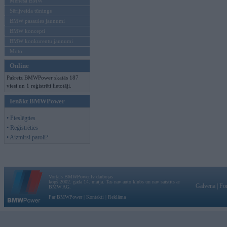
Mēneša BMW
Sērijveida tūnings
BMW pasaules jaunumi
BMW koncepti
BMW konkurentu jaunumi
Moto
Online
Pašreiz BMWPower skatās 187
viesi un 1 reģistrēti lietotāji.
Ienākt BMWPower
• Pieslēgties
• Reģistrēties
• Aizmirsi paroli?
Vortāls BMWPower.lv darbojas
kopš 2002. gada 14. maija. Tas nav auto klubs un nav saistīts ar
Galvena
|
Fo
BMW AG.
Par BMWPower
|
Kontakti
|
Reklāma