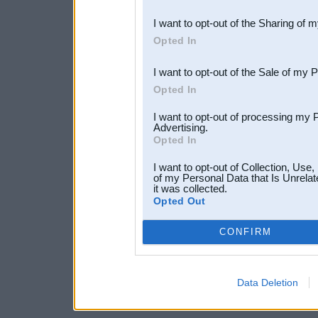
also be disclosed by us to 
I want to opt-out of the Sharing of 
Downstream Participants
th
Opted In
third parties.
I want to opt-out of the Sale of my 
Opted In
I want to opt-out of processing my 
Advertising.
Opted In
I want to opt-out of Collection, Use
of my Personal Data that Is Unrelat
it was collected.
Opted Out
CONFIRM
Data Deletion