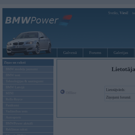
Sveiks,
Viesi!
Ie
Galvenā
Forums
Galerijas
Ziņas un raksti
Lietotāja
BMW modeļu jaunumi
BMW testi
Tehnoloģijas & sasniegumi
BMW Latvijā
Lietotājvārds:
Offline
MINI
Ziņojumi forumā:
Rolls-Royce
Pasākumi
Vadāmības tests
Autosports
BMWPower aktuāli
Reklāmas raksti