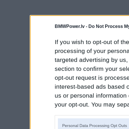
BMWPower.lv -
Do Not Process My
If you wish to opt-out of the
processing of your personal
targeted advertising by us
section to confirm your sel
opt-out request is proces
interest-based ads based o
us or personal information d
your opt-out. You may separ
disclosure of your personal
IAB’s list of downstream pa
Personal Data Processing Opt Outs