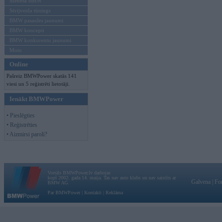
Mēneša BMW
Sērijveida tūnings
BMW pasaules jaunumi
BMW koncepti
BMW konkurentu jaunumi
Moto
Online
Pašreiz BMWPower skatās 141
viesi un 5 reģistrēti lietotāji.
Ienākt BMWPower
• Pieslēgties
• Reģistrēties
• Aizmirsi paroli?
Vortāls BMWPower.lv darbojas
kopš 2002. gada 14. maija. Tas nav auto klubs un nav saistīts ar
Galvena
|
Fo
BMW AG.
Par BMWPower
|
Kontakti
|
Reklāma