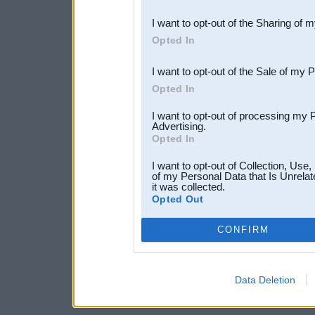
also be disclosed by us to 
I want to opt-out of the Sharing of 
Downstream Participants
th
Opted In
third parties.
I want to opt-out of the Sale of my 
Opted In
I want to opt-out of processing my 
Advertising.
Opted In
I want to opt-out of Collection, Use
of my Personal Data that Is Unrelat
it was collected.
Opted Out
CONFIRM
Data Deletion