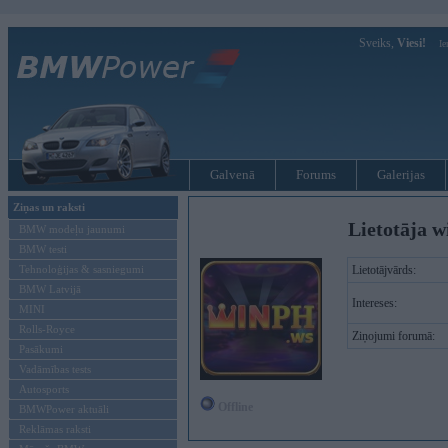
Sveiks,
Viesi!
Ie
Galvenā
Forums
Galerijas
Ziņas un raksti
Lietotāja w
BMW modeļu jaunumi
BMW testi
Tehnoloģijas & sasniegumi
Lietotājvārds:
BMW Latvijā
Intereses:
MINI
Rolls-Royce
Ziņojumi forumā:
Pasākumi
Vadāmības tests
Autosports
Offline
BMWPower aktuāli
Reklāmas raksti