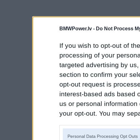
BMWPower.lv -
Do Not Process My
If you wish to opt-out of the
processing of your personal
targeted advertising by us
section to confirm your sel
opt-out request is proces
interest-based ads based o
us or personal information d
your opt-out. You may separ
disclosure of your personal
IAB’s list of downstream pa
Personal Data Processing Opt Outs