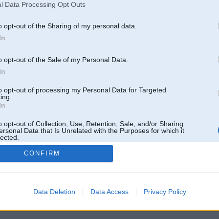
l Data Processing Opt Outs
o opt-out of the Sharing of my personal data.
In
o opt-out of the Sale of my Personal Data.
In
to opt-out of processing my Personal Data for Targeted
ing.
In
o opt-out of Collection, Use, Retention, Sale, and/or Sharing
ersonal Data that Is Unrelated with the Purposes for which it
lected.
Out
CONFIRM
 un nav saistīts ar
Galvena
|
Forums
|
Galerijas
|
Reģistrācija
|
Lietotaāji
|
Meklētājs
|
Reklā
Data Deletion
Data Access
Privacy Policy