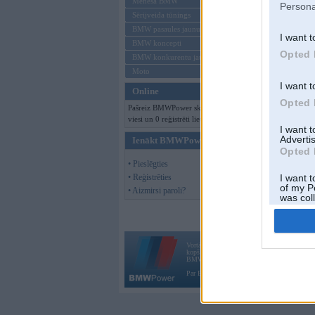
Mēneša BMW
Persona
Sērijveida tūnings
BMW pasaules jaunumi
I want t
BMW koncepti
Opted 
BMW konkurentu jaunumi
Moto
I want t
Online
Opted 
Pašreiz BMWPower skatās 100
viesi un 0 reģistrēti lietotāji.
I want 
Advertis
Ienākt BMWPower
Opted 
• Pieslēgties
• Reģistrēties
I want t
of my P
• Aizmirsi paroli?
was col
Opted 
Vortāls BMWPower.lv darbojas
kopš 2002. gada 14. maija. Tas nav auto klubs
BMW AG.
Par BMWPower
|
Kontakti
|
Reklāma