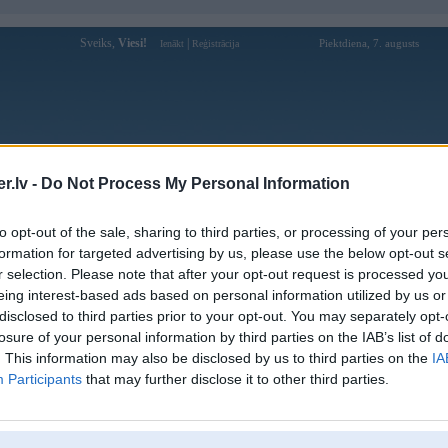
Sveiks,
Viesi!
|
Piektdiena, 7. augusts
Ienākt
Reģistrācija
Forums
Galerijas
Reģistrācija
Lietotāji
Meklētājs
.lv -
Do Not Process My Personal Information
Lietotāja winbox88my6com profils
to opt-out of the sale, sharing to third parties, or processing of your per
formation for targeted advertising by us, please use the below opt-out s
Lietotājvārds:
winbox88my6com
r selection. Please note that after your opt-out request is processed y
eing interest-based ads based on personal information utilized by us or
Winbox | Winbox88 | Winbox Online
Intereses:
Casino | Winbox Official | Winbox
disclosed to third parties prior to your opt-out. You may separately opt-
Mobile | Winbox Login PLAY GAMES
losure of your personal information by third parties on the IAB’s list of
Ziņojumi forumā:
0
. This information may also be disclosed by us to third parties on the
IA
Participants
that may further disclose it to other third parties.
Pēdējie ziņojumi forumā
[
]