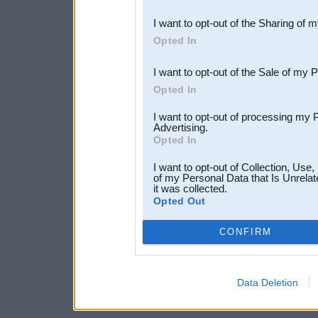
also be disclosed by us to 
I want to opt-out of the Sharing of 
Downstream Participants
th
Opted In
third parties.
I want to opt-out of the Sale of my 
Opted In
I want to opt-out of processing my 
Advertising.
Opted In
I want to opt-out of Collection, Use
of my Personal Data that Is Unrelat
it was collected.
Opted Out
CONFIRM
Data Deletion