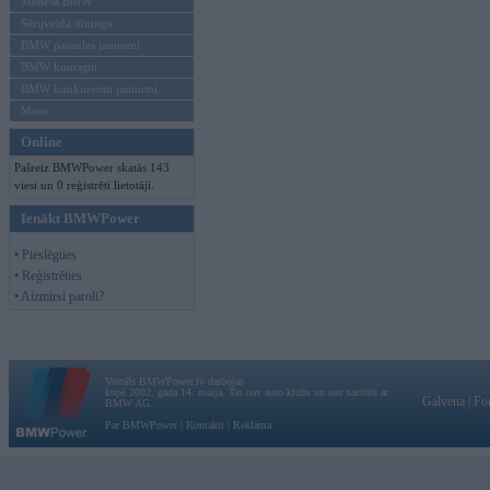
Mēneša BMW
Sērijveida tūnings
BMW pasaules jaunumi
BMW koncepti
BMW konkurentu jaunumi
Moto
Online
Pašreiz BMWPower skatās 143
viesi un 0 reģistrēti lietotāji.
Ienākt BMWPower
• Pieslēgties
• Reģistrēties
• Aizmirsi paroli?
Vortāls BMWPower.lv darbojas
kopš 2002. gada 14. maija. Tas nav auto klubs un nav saistīts ar
Galvena
|
Fo
BMW AG.
Par BMWPower
|
Kontakti
|
Reklāma