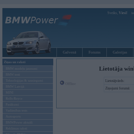
Sveiks,
Viesi!
Ie
Galvenā
Forums
Galerijas
Ziņas un raksti
Lietotāja win
BMW modeļu jaunumi
BMW testi
Tehnoloģijas & sasniegumi
Lietotājvārds:
Offline
BMW Latvijā
Ziņojumi forumā:
MINI
Rolls-Royce
Pasākumi
Vadāmības tests
Autosports
BMWPower aktuāli
Reklāmas raksti