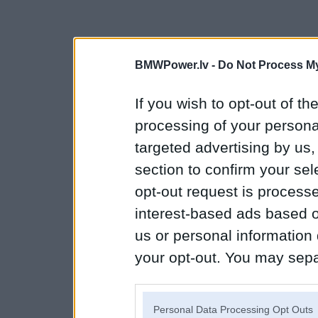
BMWPower.lv -
Do Not Process My
If you wish to opt-out of the
processing of your personal
targeted advertising by us
section to confirm your sel
opt-out request is proces
interest-based ads based o
us or personal information d
your opt-out. You may separ
disclosure of your personal
IAB’s list of downstream pa
Personal Data Processing Opt Outs