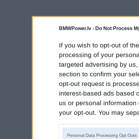
BMWPower.lv -
Do Not Process My
If you wish to opt-out of the
processing of your personal
targeted advertising by us
section to confirm your sel
opt-out request is proces
interest-based ads based o
us or personal information d
your opt-out. You may separ
disclosure of your personal
IAB’s list of downstream pa
Personal Data Processing Opt Outs