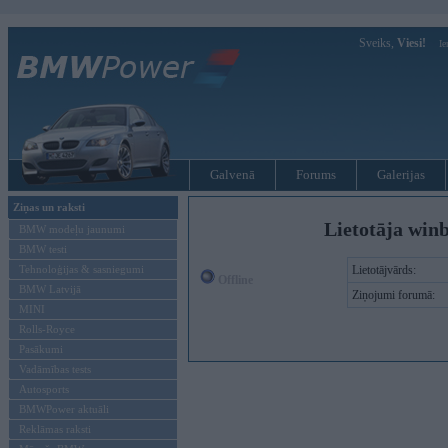
Sveiks,
Viesi!
Ie
Galvenā
Forums
Galerijas
Ziņas un raksti
Lietotāja win
BMW modeļu jaunumi
BMW testi
Tehnoloģijas & sasniegumi
Lietotājvārds:
Offline
BMW Latvijā
Ziņojumi forumā:
MINI
Rolls-Royce
Pasākumi
Vadāmības tests
Autosports
BMWPower aktuāli
Reklāmas raksti