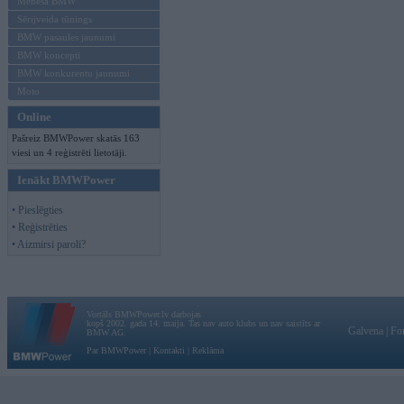
Mēneša BMW
Sērijveida tūnings
BMW pasaules jaunumi
BMW koncepti
BMW konkurentu jaunumi
Moto
Online
Pašreiz BMWPower skatās 163
viesi un 4 reģistrēti lietotāji.
Ienākt BMWPower
• Pieslēgties
• Reģistrēties
• Aizmirsi paroli?
Vortāls BMWPower.lv darbojas
kopš 2002. gada 14. maija. Tas nav auto klubs un nav saistīts ar
Galvena
|
Fo
BMW AG.
Par BMWPower
|
Kontakti
|
Reklāma