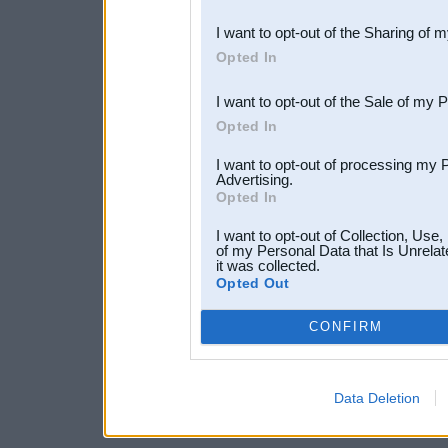
also be disclosed by us to 
I want to opt-out of the Sharing of 
Downstream Participants
th
Opted In
third parties.
I want to opt-out of the Sale of my 
Opted In
I want to opt-out of processing my 
Advertising.
Opted In
I want to opt-out of Collection, Use
of my Personal Data that Is Unrelat
it was collected.
Opted Out
CONFIRM
Data Deletion