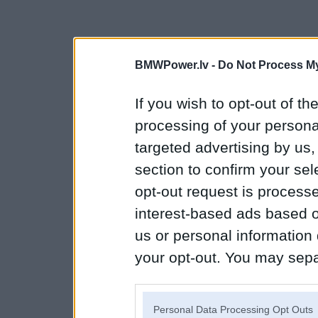
BMWPower.lv -
Do Not Process My
If you wish to opt-out of the
processing of your personal
targeted advertising by us
section to confirm your sel
opt-out request is proces
interest-based ads based o
us or personal information d
your opt-out. You may separ
disclosure of your personal
IAB’s list of downstream pa
Personal Data Processing Opt Outs