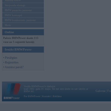
Mēneša BMW
Sērijveida tūnings
BMW pasaules jaunumi
BMW koncepti
BMW konkurentu jaunumi
Moto
Online
Pašreiz BMWPower skatās 115
viesi un 5 reģistrēti lietotāji.
Ienākt BMWPower
• Pieslēgties
• Reģistrēties
• Aizmirsi paroli?
Vortāls BMWPower.lv darbojas
kopš 2002. gada 14. maija. Tas nav auto klubs un nav saistīts ar
Galvena
|
Fo
BMW AG.
Par BMWPower
|
Kontakti
|
Reklāma