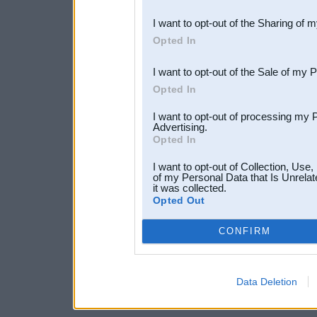
also be disclosed by us to 
I want to opt-out of the Sharing of 
Downstream Participants
th
Opted In
third parties.
I want to opt-out of the Sale of my 
Opted In
I want to opt-out of processing my 
Advertising.
Opted In
I want to opt-out of Collection, Use
of my Personal Data that Is Unrelat
it was collected.
Opted Out
CONFIRM
Data Deletion