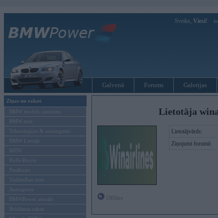
Sveiks,
Viesi!
Ie
Galvenā
Forums
Galerijas
Ziņas un raksti
Lietotāja wina
BMW modeļu jaunumi
BMW testi
Tehnoloģijas & sasniegumi
Lietotājvārds:
BMW Latvijā
Ziņojumi forumā:
MINI
Rolls-Royce
Pasākumi
Vadāmības tests
Autosports
Offline
BMWPower aktuāli
Reklāmas raksti