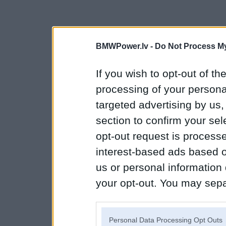
BMWPower.lv -
Do Not Process My
If you wish to opt-out of the
processing of your personal
targeted advertising by us
section to confirm your sel
opt-out request is proces
interest-based ads based o
us or personal information d
your opt-out. You may separ
disclosure of your personal
IAB’s list of downstream pa
Personal Data Processing Opt Outs