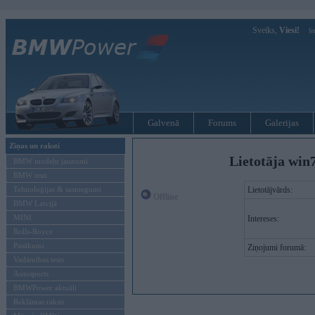
Sveiks,
Viesi!
Ie
Galvenā
Forums
Galerijas
Ziņas un raksti
Lietotāja win
BMW modeļu jaunumi
BMW testi
Tehnoloģijas & sasniegumi
Lietotājvārds:
Offline
BMW Latvijā
MINI
Intereses:
Rolls-Royce
Pasākumi
Ziņojumi forumā:
Vadāmības tests
Autosports
BMWPower aktuāli
Reklāmas raksti