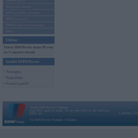
Mēneša BMW
Sērijveida tūnings
BMW pasaules jaunumi
BMW koncepti
BMW konkurentu jaunumi
Moto
Online
Pašreiz BMWPower skatās 80 viesi
un 0 reģistrēti lietotāji.
Ienākt BMWPower
• Pieslēgties
• Reģistrēties
• Aizmirsi paroli?
Vortāls BMWPower.lv darbojas
kopš 2002. gada 14. maija. Tas nav auto klubs un nav saistīts ar
Galvena
|
Fo
BMW AG.
Par BMWPower
|
Kontakti
|
Reklāma