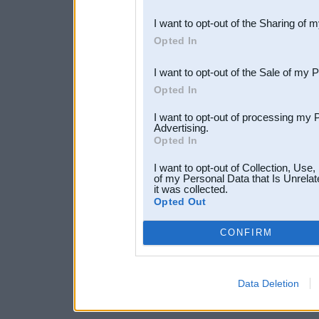
also be disclosed by us to 
I want to opt-out of the Sharing of 
Downstream Participants
th
Opted In
third parties.
I want to opt-out of the Sale of my 
Opted In
I want to opt-out of processing my 
Advertising.
Opted In
I want to opt-out of Collection, Use
of my Personal Data that Is Unrelat
it was collected.
Opted Out
CONFIRM
Data Deletion