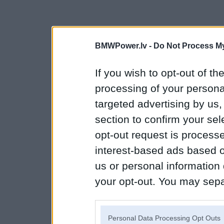
BMWPower.lv -
Do Not Process My
If you wish to opt-out of the
processing of your personal
targeted advertising by us
section to confirm your sel
opt-out request is proces
interest-based ads based o
us or personal information d
your opt-out. You may separ
disclosure of your personal
IAB’s list of downstream pa
Personal Data Processing Opt Outs