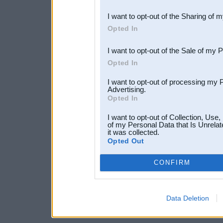
also be disclosed by us to 
I want to opt-out of the Sharing of 
Downstream Participants
th
Opted In
third parties.
I want to opt-out of the Sale of my 
Opted In
I want to opt-out of processing my 
Advertising.
Opted In
I want to opt-out of Collection, Use
of my Personal Data that Is Unrelat
it was collected.
Opted Out
CONFIRM
Data Deletion