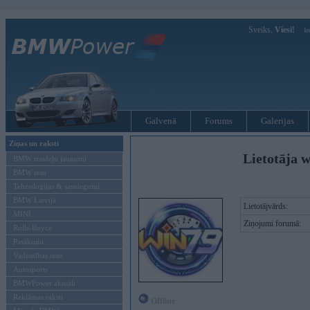
Sveiks,
Viesi!
Ie
Galvenā
Forums
Galerijas
Ziņas un raksti
Lietotāja w
BMW modeļu jaunumi
BMW testi
Tehnoloģijas & sasniegumi
BMW Latvijā
Lietotājvārds:
MINI
Ziņojumi forumā:
Rolls-Royce
Pasākumi
Vadāmības tests
Autosports
BMWPower aktuāli
Reklāmas raksti
Offline