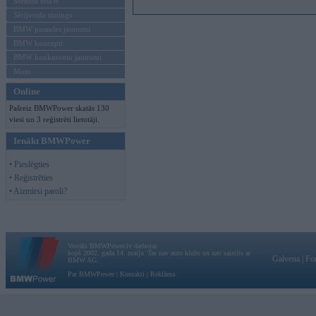
Mēneša BMW
Sērijveida tūnings
BMW pasaules jaunumi
BMW koncepti
BMW konkurentu jaunumi
Moto
Online
Pašreiz BMWPower skatās 130
viesi un 3 reģistrēti lietotāji.
Ienākt BMWPower
• Pieslēgties
• Reģistrēties
• Aizmirsi paroli?
Vortāls BMWPower.lv darbojas
kopš 2002. gada 14. maija. Tas nav auto klubs un nav saistīts ar
Galvena
|
Fo
BMW AG.
Par BMWPower
|
Kontakti
|
Reklāma