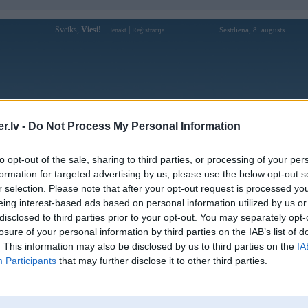
Sveiks,
Viesi!
|
Sestdiena, 8. augusts
Ienākt
Reģistrācija
Forums
Galerijas
Reģistrācija
Lietotāji
Meklētājs
.lv -
Do Not Process My Personal Information
Lietotāja win68innet profils
to opt-out of the sale, sharing to third parties, or processing of your per
formation for targeted advertising by us, please use the below opt-out s
Lietotājvārds:
win68innet
r selection. Please note that after your opt-out request is processed y
eing interest-based ads based on personal information utilized by us or
Pilsēta:
Ventspils
disclosed to third parties prior to your opt-out. You may separately opt-
Ziņojumi forumā:
0
losure of your personal information by third parties on the IAB’s list of
Pēdējie ziņojumi forumā
[
]
. This information may also be disclosed by us to third parties on the
IA
Participants
that may further disclose it to other third parties.