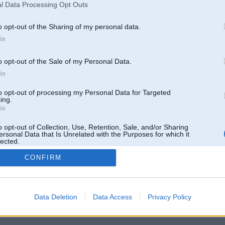
l Data Processing Opt Outs
o opt-out of the Sharing of my personal data.
In
o opt-out of the Sale of my Personal Data.
In
to opt-out of processing my Personal Data for Targeted
ing.
In
o opt-out of Collection, Use, Retention, Sale, and/or Sharing
ersonal Data that Is Unrelated with the Purposes for which it
lected.
Out
CONFIRM
 un nav saistīts ar
Galvena
|
Forums
|
Galerijas
|
Reģistrācija
|
Lietotaāji
|
Meklētājs
|
Reklā
Data Deletion
Data Access
Privacy Policy