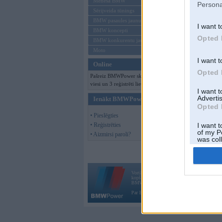
Mēneša BMW
Persona
Sērijveida tūnings
BMW pasaules jaunumi
I want t
BMW koncepti
Opted 
BMW konkurentu jaunumi
Moto
I want t
Online
Opted 
Pašreiz BMWPower skatās 156
viesi un 3 reģistrēti lietotāji.
I want 
Advertis
Ienākt BMWPower
Opted 
• Pieslēgties
• Reģistrēties
I want t
of my P
• Aizmirsi paroli?
was col
Opted 
Vortāls BMWPower.lv darbojas
kopš 2002. gada 14. maija. Tas nav auto klubs
BMW AG.
Par BMWPower
|
Kontakti
|
Reklāma