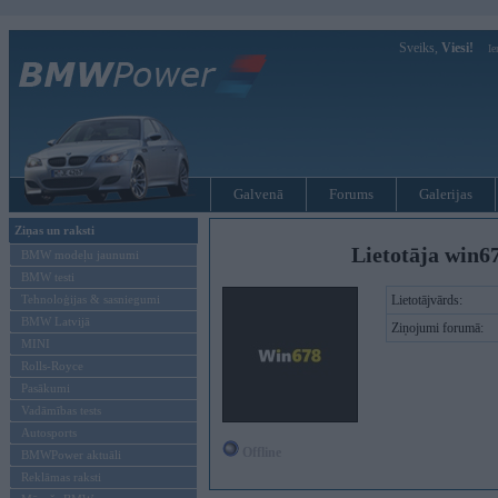
Sveiks,
Viesi!
Ie
Galvenā
Forums
Galerijas
Ziņas un raksti
Lietotāja win6
BMW modeļu jaunumi
BMW testi
Tehnoloģijas & sasniegumi
Lietotājvārds:
BMW Latvijā
Ziņojumi forumā:
MINI
Rolls-Royce
Pasākumi
Vadāmības tests
Autosports
Offline
BMWPower aktuāli
Reklāmas raksti