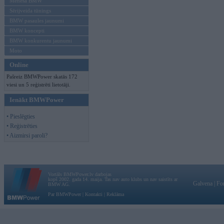
Mēneša BMW
Sērijveida tūnings
BMW pasaules jaunumi
BMW koncepti
BMW konkurentu jaunumi
Moto
Online
Pašreiz BMWPower skatās 172
viesi un 5 reģistrēti lietotāji.
Ienākt BMWPower
• Pieslēgties
• Reģistrēties
• Aizmirsi paroli?
Vortāls BMWPower.lv darbojas
kopš 2002. gada 14. maija. Tas nav auto klubs un nav saistīts ar
Galvena
|
Fo
BMW AG.
Par BMWPower
|
Kontakti
|
Reklāma