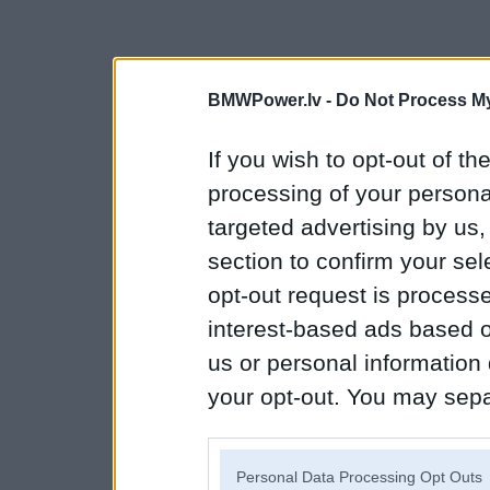
BMWPower.lv -
Do Not Process My
If you wish to opt-out of the
processing of your personal
targeted advertising by us
section to confirm your sel
opt-out request is proces
interest-based ads based o
us or personal information d
your opt-out. You may separ
disclosure of your personal
IAB’s list of downstream pa
Personal Data Processing Opt Outs