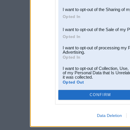
also be disclosed by us to 
I want to opt-out of the Sharing of 
Downstream Participants
th
Opted In
third parties.
I want to opt-out of the Sale of my 
Opted In
I want to opt-out of processing my 
Advertising.
Opted In
I want to opt-out of Collection, Use
of my Personal Data that Is Unrelat
it was collected.
Opted Out
CONFIRM
Data Deletion