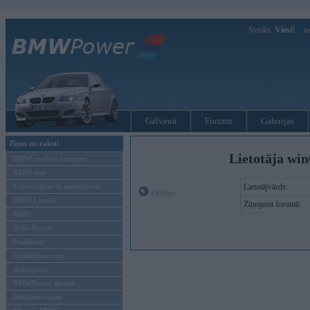
Sveiks,
Viesi!
Ie
Galvenā
Forums
Galerijas
Ziņas un raksti
Lietotāja win
BMW modeļu jaunumi
BMW testi
Tehnoloģijas & sasniegumi
Lietotājvārds:
Offline
BMW Latvijā
Ziņojumi forumā:
MINI
Rolls-Royce
Pasākumi
Vadāmības tests
Autosports
BMWPower aktuāli
Reklāmas raksti