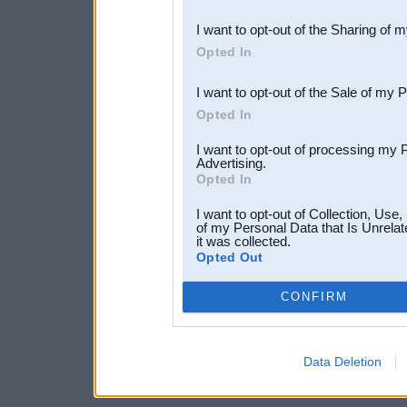
also be disclosed by us to 
I want to opt-out of the Sharing of 
Downstream Participants
th
Opted In
third parties.
I want to opt-out of the Sale of my 
Opted In
I want to opt-out of processing my 
Advertising.
Opted In
I want to opt-out of Collection, Use
of my Personal Data that Is Unrelat
it was collected.
Opted Out
CONFIRM
Data Deletion