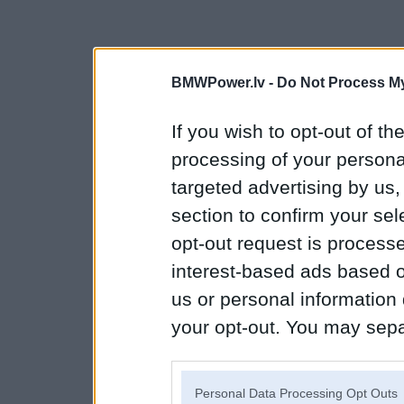
BMWPower.lv -
Do Not Process My
If you wish to opt-out of the
processing of your personal
targeted advertising by us
section to confirm your sel
opt-out request is proces
interest-based ads based o
us or personal information d
your opt-out. You may separ
disclosure of your personal
IAB’s list of downstream pa
Personal Data Processing Opt Outs