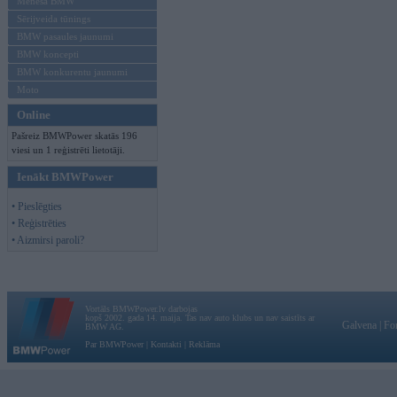
Mēneša BMW
Sērijveida tūnings
BMW pasaules jaunumi
BMW koncepti
BMW konkurentu jaunumi
Moto
Online
Pašreiz BMWPower skatās 196
viesi un 1 reģistrēti lietotāji.
Ienākt BMWPower
• Pieslēgties
• Reģistrēties
• Aizmirsi paroli?
Vortāls BMWPower.lv darbojas
kopš 2002. gada 14. maija. Tas nav auto klubs un nav saistīts ar
Galvena
|
Fo
BMW AG.
Par BMWPower
|
Kontakti
|
Reklāma