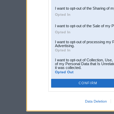
also be disclosed by us to 
I want to opt-out of the Sharing of 
Downstream Participants
th
Opted In
third parties.
I want to opt-out of the Sale of my 
Opted In
I want to opt-out of processing my 
Advertising.
Opted In
I want to opt-out of Collection, Use
of my Personal Data that Is Unrelat
it was collected.
Opted Out
CONFIRM
Data Deletion