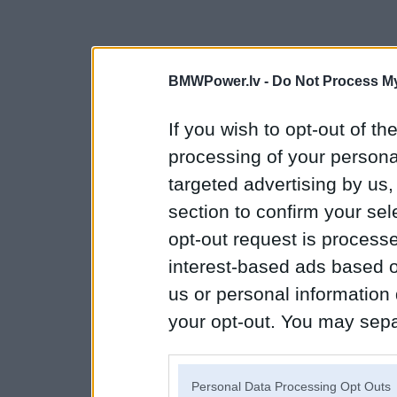
BMWPower.lv -
Do Not Process My
If you wish to opt-out of the
processing of your personal
targeted advertising by us
section to confirm your sel
opt-out request is proces
interest-based ads based o
us or personal information d
your opt-out. You may separ
disclosure of your personal
IAB’s list of downstream pa
Personal Data Processing Opt Outs