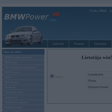
Sveiks,
Viesi!
Ie
Galvenā
Forums
Galerijas
Ziņas un raksti
Lietotāja win5
BMW modeļu jaunumi
BMW testi
Tehnoloģijas & sasniegumi
BMW Latvijā
Lietotājvārds:
Offline
MINI
Pilsēta:
Rolls-Royce
Ziņojumi forumā:
Pasākumi
Vadāmības tests
Autosports
BMWPower aktuāli
Reklāmas raksti