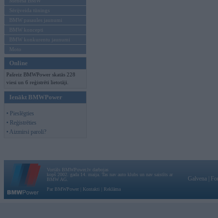
Mēneša BMW
Sērijveida tūnings
BMW pasaules jaunumi
BMW koncepti
BMW konkurentu jaunumi
Moto
Online
Pašreiz BMWPower skatās 228
viesi un 6 reģistrēti lietotāji.
Ienākt BMWPower
• Pieslēgties
• Reģistrēties
• Aizmirsi paroli?
Vortāls BMWPower.lv darbojas
kopš 2002. gada 14. maija. Tas nav auto klubs un nav saistīts ar
Galvena
|
Fo
BMW AG.
Par BMWPower
|
Kontakti
|
Reklāma