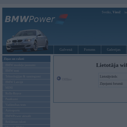
Sveiks,
Viesi!
Ie
Galvenā
Forums
Galerijas
Ziņas un raksti
Lietotāja wi
BMW modeļu jaunumi
BMW testi
Tehnoloģijas & sasniegumi
Lietotājvārds:
Offline
BMW Latvijā
Ziņojumi forumā:
MINI
Rolls-Royce
Pasākumi
Vadāmības tests
Autosports
BMWPower aktuāli
Reklāmas raksti