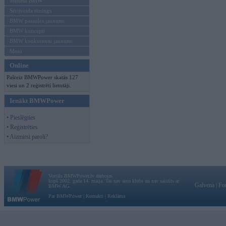
Mēneša BMW
Sērijveida tūnings
BMW pasaules jaunumi
BMW koncepti
BMW konkurentu jaunumi
Moto
Online
Pašreiz BMWPower skatās 127
viesi un 2 reģistrēti lietotāji.
Ienākt BMWPower
• Pieslēgties
• Reģistrēties
• Aizmirsi paroli?
Vortāls BMWPower.lv darbojas
kopš 2002. gada 14. maija. Tas nav auto klubs un nav saistīts ar
Galvena
|
Fo
BMW AG.
Par BMWPower
|
Kontakti
|
Reklāma