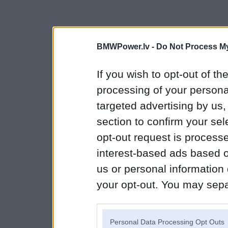
BMWPower.lv -
Do Not Process My
If you wish to opt-out of the
processing of your personal
targeted advertising by us
section to confirm your sel
opt-out request is proces
interest-based ads based o
us or personal information d
your opt-out. You may separ
disclosure of your personal
IAB’s list of downstream pa
Personal Data Processing Opt Outs