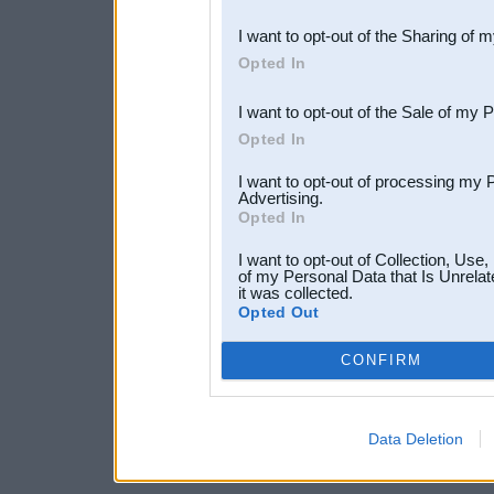
also be disclosed by us to 
I want to opt-out of the Sharing of 
Downstream Participants
th
Opted In
third parties.
I want to opt-out of the Sale of my 
Opted In
I want to opt-out of processing my 
Advertising.
Opted In
I want to opt-out of Collection, Use
of my Personal Data that Is Unrelat
it was collected.
Opted Out
CONFIRM
Data Deletion