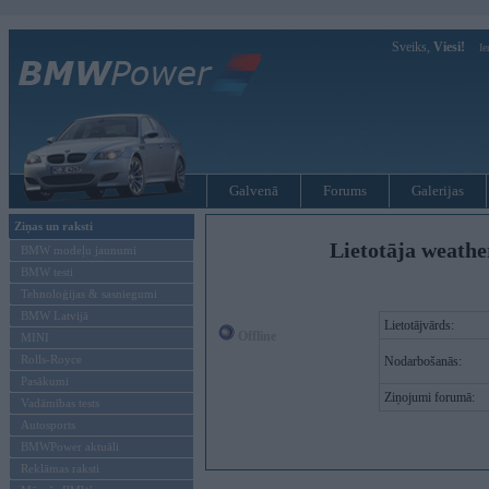
Sveiks,
Viesi!
Ie
Galvenā
Forums
Galerijas
Ziņas un raksti
Lietotāja weathe
BMW modeļu jaunumi
BMW testi
Tehnoloģijas & sasniegumi
BMW Latvijā
Lietotājvārds:
Offline
MINI
Rolls-Royce
Nodarbošanās:
Pasākumi
Ziņojumi forumā:
Vadāmības tests
Autosports
BMWPower aktuāli
Reklāmas raksti