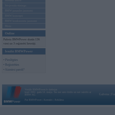
Mēneša BMW
Sērijveida tūnings
BMW pasaules jaunumi
BMW koncepti
BMW konkurentu jaunumi
Moto
Online
Pašreiz BMWPower skatās 136
viesi un 3 reģistrēti lietotāji.
Ienākt BMWPower
• Pieslēgties
• Reģistrēties
• Aizmirsi paroli?
Vortāls BMWPower.lv darbojas
kopš 2002. gada 14. maija. Tas nav auto klubs un nav saistīts ar
Galvena
|
Fo
BMW AG.
Par BMWPower
|
Kontakti
|
Reklāma