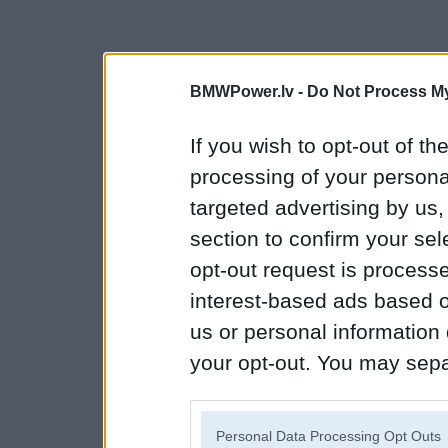
BMWPower.lv -
Do Not Process My
If you wish to opt-out of the
processing of your personal
targeted advertising by us
section to confirm your sel
opt-out request is proces
interest-based ads based o
us or personal information d
your opt-out. You may separ
disclosure of your personal
IAB’s list of downstream pa
Personal Data Processing Opt Outs