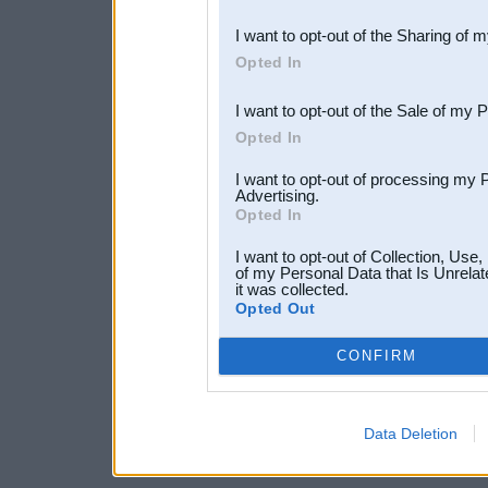
also be disclosed by us to 
I want to opt-out of the Sharing of 
Downstream Participants
th
Opted In
third parties.
I want to opt-out of the Sale of my 
Opted In
I want to opt-out of processing my 
Advertising.
Opted In
I want to opt-out of Collection, Use
of my Personal Data that Is Unrelat
it was collected.
Opted Out
CONFIRM
Data Deletion