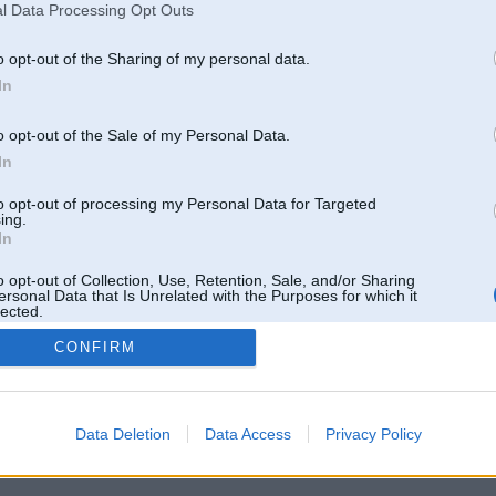
l Data Processing Opt Outs
o opt-out of the Sharing of my personal data.
In
o opt-out of the Sale of my Personal Data.
In
to opt-out of processing my Personal Data for Targeted
ing.
In
o opt-out of Collection, Use, Retention, Sale, and/or Sharing
ersonal Data that Is Unrelated with the Purposes for which it
lected.
Out
CONFIRM
 un nav saistīts ar
Galvena
|
Forums
|
Galerijas
|
Reģistrācija
|
Lietotaāji
|
Meklētājs
|
Reklā
Data Deletion
Data Access
Privacy Policy