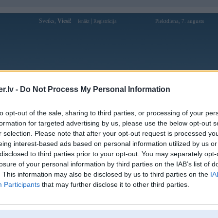
Sveiks,
Viesi!
|
Piektdiena, 7. augusts
Ienākt
Reģistrācija
Forums
Galerijas
Reģistrācija
Lietotāji
Meklētājs
.lv -
Do Not Process My Personal Information
Lietotāja warchief profils
to opt-out of the sale, sharing to third parties, or processing of your per
formation for targeted advertising by us, please use the below opt-out s
Pēdējo reizi manīts: 10. Oct 2023, 12:21
r selection. Please note that after your opt-out request is processed y
eing interest-based ads based on personal information utilized by us or
Lietotājvārds:
warchief
disclosed to third parties prior to your opt-out. You may separately opt-
Pilsēta:
Rīga
losure of your personal information by third parties on the IAB’s list of
Braucu ar:
Eiropas gada auto
. This information may also be disclosed by us to third parties on the
IA
Ziņojumi forumā:
208
Participants
that may further disclose it to other third parties.
Pēdējie ziņojumi forumā
[
]