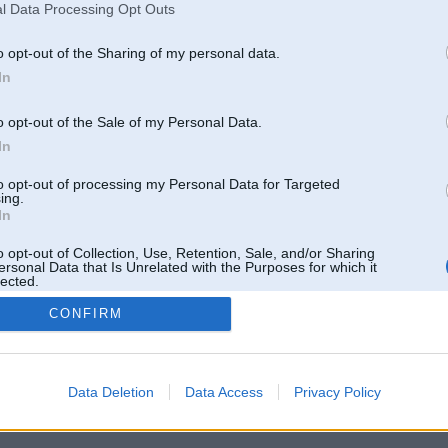
l Data Processing Opt Outs
o opt-out of the Sharing of my personal data.
In
o opt-out of the Sale of my Personal Data.
In
to opt-out of processing my Personal Data for Targeted
ing.
In
o opt-out of Collection, Use, Retention, Sale, and/or Sharing
ersonal Data that Is Unrelated with the Purposes for which it
lected.
Out
CONFIRM
 un nav saistīts ar
Galvena
|
Forums
|
Galerijas
|
Reģistrācija
|
Lietotaāji
|
Meklētājs
|
Reklā
Data Deletion
Data Access
Privacy Policy