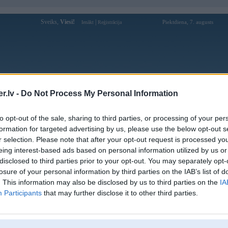
Sveiks,
Viesi!
|
Piektdiena, 7. augusts
Ienākt
Reģistrācija
Forums
Galerijas
Reģistrācija
Lietotāji
Meklētājs
.lv -
Do Not Process My Personal Information
Lietotāja wanderer profils
to opt-out of the sale, sharing to third parties, or processing of your per
formation for targeted advertising by us, please use the below opt-out s
Pēdējo reizi manīts: 14. Jan 2018, 13:26
r selection. Please note that after your opt-out request is processed y
eing interest-based ads based on personal information utilized by us or
Lietotājvārds:
wanderer
disclosed to third parties prior to your opt-out. You may separately opt-
Braucu ar:
Volgu
losure of your personal information by third parties on the IAB’s list of
Ziņojumi forumā:
21
. This information may also be disclosed by us to third parties on the
IA
Participants
that may further disclose it to other third parties.
Pēdējie ziņojumi forumā
[
]