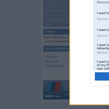
Mēneša BMW
Persona
Sērijveida tūnings
BMW pasaules jaunumi
I want t
BMW koncepti
Opted 
BMW konkurentu jaunumi
Moto
I want t
Online
Opted 
Pašreiz BMWPower skatās 121
viesi un 9 reģistrēti lietotāji.
I want 
Advertis
Ienākt BMWPower
Opted 
• Pieslēgties
• Reģistrēties
I want t
of my P
• Aizmirsi paroli?
was col
Opted 
Vortāls BMWPower.lv darbojas
kopš 2002. gada 14. maija. Tas nav auto klubs
BMW AG.
Par BMWPower
|
Kontakti
|
Reklāma