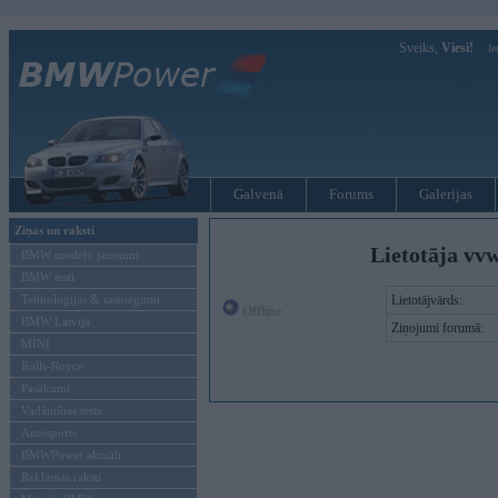
Sveiks,
Viesi!
Ie
Galvenā
Forums
Galerijas
Ziņas un raksti
Lietotāja vvw
BMW modeļu jaunumi
BMW testi
Tehnoloģijas & sasniegumi
Lietotājvārds:
Offline
BMW Latvijā
Ziņojumi forumā:
MINI
Rolls-Royce
Pasākumi
Vadāmības tests
Autosports
BMWPower aktuāli
Reklāmas raksti