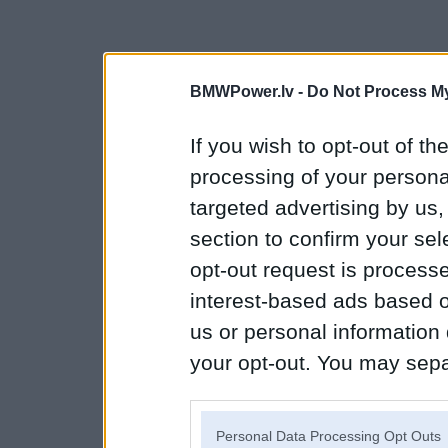
BMWPower.lv -
Do Not Process My
If you wish to opt-out of the
processing of your personal
targeted advertising by us
section to confirm your sel
opt-out request is proces
interest-based ads based o
us or personal information d
your opt-out. You may separ
disclosure of your personal
IAB’s list of downstream pa
Personal Data Processing Opt Outs