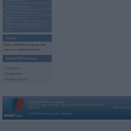
Mēneša BMW
Sērijveida tūnings
BMW pasaules jaunumi
BMW koncepti
BMW konkurentu jaunumi
Moto
Online
Pašreiz BMWPower skatās 348
viesi un 1 reģistrēti lietotāji.
Ienākt BMWPower
• Pieslēgties
• Reģistrēties
• Aizmirsi paroli?
Vortāls BMWPower.lv darbojas
kopš 2002. gada 14. maija. Tas nav auto klubs un nav saistīts ar
Galvena
|
Fo
BMW AG.
Par BMWPower
|
Kontakti
|
Reklāma