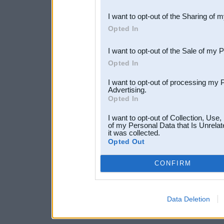
also be disclosed by us to 
I want to opt-out of the Sharing of 
Downstream Participants
th
Opted In
third parties.
I want to opt-out of the Sale of my 
Opted In
I want to opt-out of processing my 
Advertising.
Opted In
I want to opt-out of Collection, Use
of my Personal Data that Is Unrelat
it was collected.
Opted Out
CONFIRM
Data Deletion