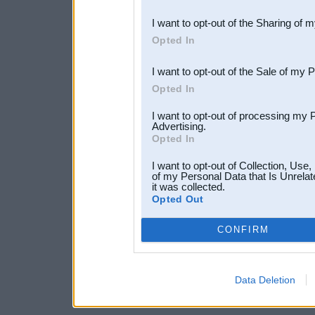
also be disclosed by us to 
I want to opt-out of the Sharing of 
Downstream Participants
th
Opted In
third parties.
I want to opt-out of the Sale of my 
Opted In
I want to opt-out of processing my 
Advertising.
Opted In
I want to opt-out of Collection, Use
of my Personal Data that Is Unrelat
it was collected.
Opted Out
CONFIRM
Data Deletion