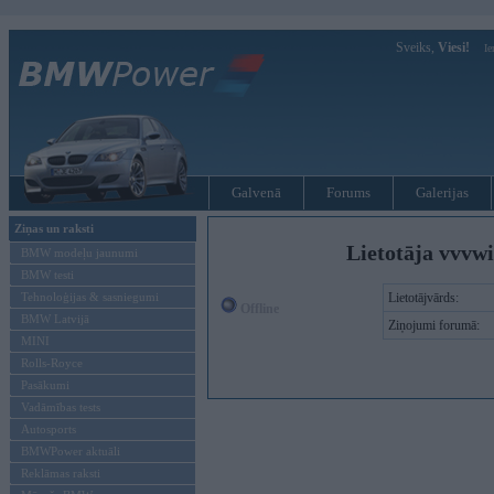
Sveiks,
Viesi!
Ie
Galvenā
Forums
Galerijas
Ziņas un raksti
Lietotāja vvvw
BMW modeļu jaunumi
BMW testi
Tehnoloģijas & sasniegumi
Lietotājvārds:
Offline
BMW Latvijā
Ziņojumi forumā:
MINI
Rolls-Royce
Pasākumi
Vadāmības tests
Autosports
BMWPower aktuāli
Reklāmas raksti