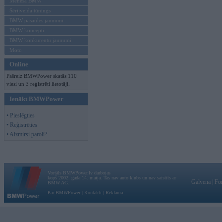
Mēneša BMW
Sērijveida tūnings
BMW pasaules jaunumi
BMW koncepti
BMW konkurentu jaunumi
Moto
Online
Pašreiz BMWPower skatās 110
viesi un 3 reģistrēti lietotāji.
Ienākt BMWPower
• Pieslēgties
• Reģistrēties
• Aizmirsi paroli?
Vortāls BMWPower.lv darbojas
kopš 2002. gada 14. maija. Tas nav auto klubs un nav saistīts ar
Galvena
|
Fo
BMW AG.
Par BMWPower
|
Kontakti
|
Reklāma