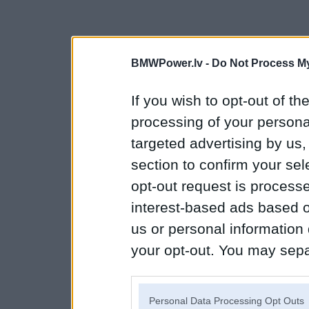
BMWPower.lv -
Do Not Process My
If you wish to opt-out of the
processing of your personal
targeted advertising by us
section to confirm your sel
opt-out request is proces
interest-based ads based o
us or personal information d
your opt-out. You may separ
disclosure of your personal
IAB’s list of downstream pa
Personal Data Processing Opt Outs