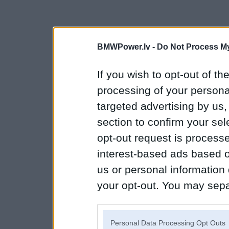
BMWPower.lv -
Do Not Process My
If you wish to opt-out of the
processing of your personal
targeted advertising by us
section to confirm your sel
opt-out request is proces
interest-based ads based o
us or personal information d
your opt-out. You may separ
disclosure of your personal
IAB’s list of downstream pa
Personal Data Processing Opt Outs