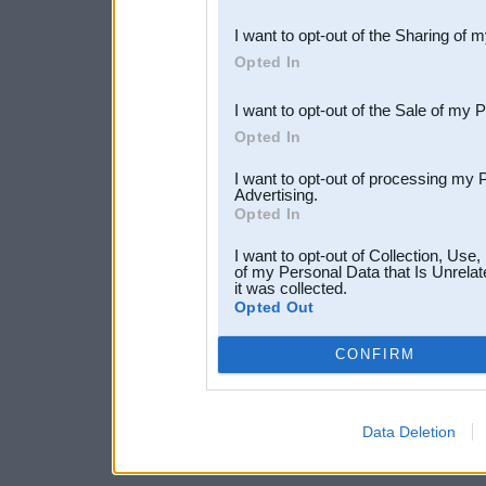
also be disclosed by us to 
I want to opt-out of the Sharing of 
Downstream Participants
th
Opted In
third parties.
I want to opt-out of the Sale of my 
Opted In
I want to opt-out of processing my 
Advertising.
Opted In
I want to opt-out of Collection, Use
of my Personal Data that Is Unrelat
it was collected.
Opted Out
CONFIRM
Data Deletion