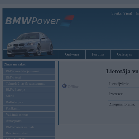
Sveiks,
Viesi!
Ie
Galvenā
Forums
Galerijas
Ziņas un raksti
Lietotāja v
BMW modeļu jaunumi
BMW testi
Tehnoloģijas & sasniegumi
Lietotājvārds:
Offline
BMW Latvijā
Intereses:
MINI
Rolls-Royce
Ziņojumi forumā:
Pasākumi
Vadāmības tests
Autosports
BMWPower aktuāli
Reklāmas raksti