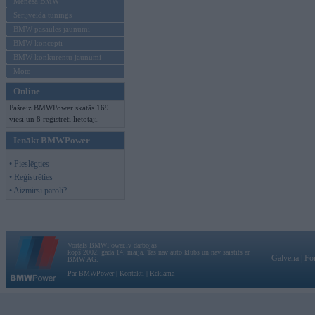
Mēneša BMW
Sērijveida tūnings
BMW pasaules jaunumi
BMW koncepti
BMW konkurentu jaunumi
Moto
Online
Pašreiz BMWPower skatās 169
viesi un 8 reģistrēti lietotāji.
Ienākt BMWPower
• Pieslēgties
• Reģistrēties
• Aizmirsi paroli?
Vortāls BMWPower.lv darbojas
kopš 2002. gada 14. maija. Tas nav auto klubs un nav saistīts ar
Galvena
|
Fo
BMW AG.
Par BMWPower
|
Kontakti
|
Reklāma