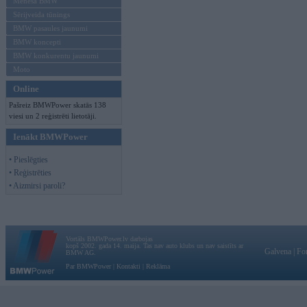
Mēneša BMW
Sērijveida tūnings
BMW pasaules jaunumi
BMW koncepti
BMW konkurentu jaunumi
Moto
Online
Pašreiz BMWPower skatās 138
viesi un 2 reģistrēti lietotāji.
Ienākt BMWPower
• Pieslēgties
• Reģistrēties
• Aizmirsi paroli?
Vortāls BMWPower.lv darbojas
kopš 2002. gada 14. maija. Tas nav auto klubs un nav saistīts ar
Galvena
|
Fo
BMW AG.
Par BMWPower
|
Kontakti
|
Reklāma