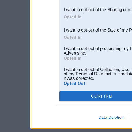
also be disclosed by us to 
I want to opt-out of the Sharing of 
Downstream Participants
th
Opted In
third parties.
I want to opt-out of the Sale of my 
Opted In
I want to opt-out of processing my 
Advertising.
Opted In
I want to opt-out of Collection, Use
of my Personal Data that Is Unrelat
it was collected.
Opted Out
CONFIRM
Data Deletion