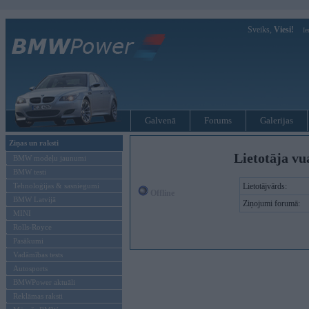
Sveiks,
Viesi!
Ie
Galvenā
Forums
Galerijas
Ziņas un raksti
Lietotāja vu
BMW modeļu jaunumi
BMW testi
Tehnoloģijas & sasniegumi
Lietotājvārds:
Offline
BMW Latvijā
Ziņojumi forumā:
MINI
Rolls-Royce
Pasākumi
Vadāmības tests
Autosports
BMWPower aktuāli
Reklāmas raksti