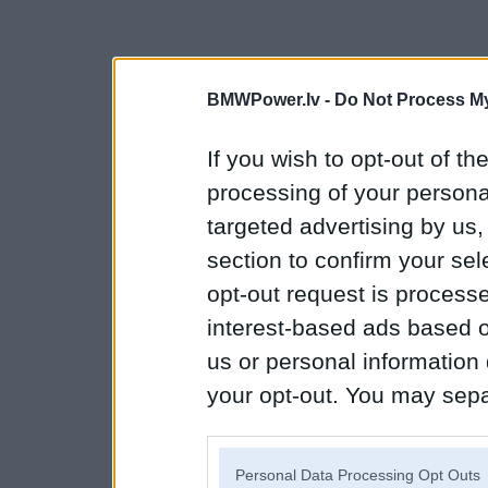
BMWPower.lv -
Do Not Process My
If you wish to opt-out of the
processing of your personal
targeted advertising by us
section to confirm your sel
opt-out request is proces
interest-based ads based o
us or personal information d
your opt-out. You may separ
disclosure of your personal
IAB’s list of downstream pa
Personal Data Processing Opt Outs