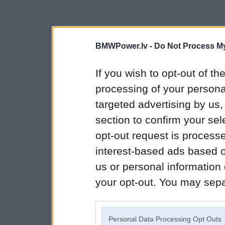
BMWPower.lv -
Do Not Process My
If you wish to opt-out of the
processing of your personal
targeted advertising by us
section to confirm your sel
opt-out request is proces
interest-based ads based o
us or personal information d
your opt-out. You may separ
disclosure of your personal
IAB’s list of downstream pa
Personal Data Processing Opt Outs