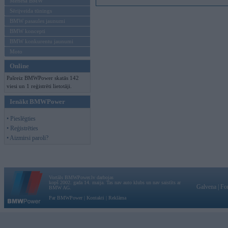
Mēneša BMW
Sērijveida tūnings
BMW pasaules jaunumi
BMW koncepti
BMW konkurentu jaunumi
Moto
Online
Pašreiz BMWPower skatās 142
viesi un 1 reģistrēti lietotāji.
Ienākt BMWPower
• Pieslēgties
• Reģistrēties
• Aizmirsi paroli?
Vortāls BMWPower.lv darbojas
kopš 2002. gada 14. maija. Tas nav auto klubs un nav saistīts ar
Galvena
|
Fo
BMW AG.
Par BMWPower
|
Kontakti
|
Reklāma