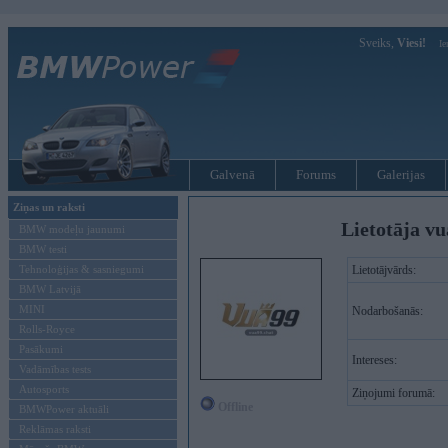
Sveiks,
Viesi!
Ie
Galvenā
Forums
Galerijas
Ziņas un raksti
Lietotāja vu
BMW modeļu jaunumi
BMW testi
Tehnoloģijas & sasniegumi
Lietotājvārds:
BMW Latvijā
MINI
Nodarbošanās:
Rolls-Royce
Pasākumi
Intereses:
Vadāmības tests
Autosports
Ziņojumi forumā:
Offline
BMWPower aktuāli
Reklāmas raksti