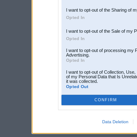
also be disclosed by us to 
I want to opt-out of the Sharing of 
Downstream Participants
th
Opted In
third parties.
I want to opt-out of the Sale of my 
Opted In
I want to opt-out of processing my 
Advertising.
Opted In
I want to opt-out of Collection, Use
of my Personal Data that Is Unrelat
it was collected.
Opted Out
CONFIRM
Data Deletion