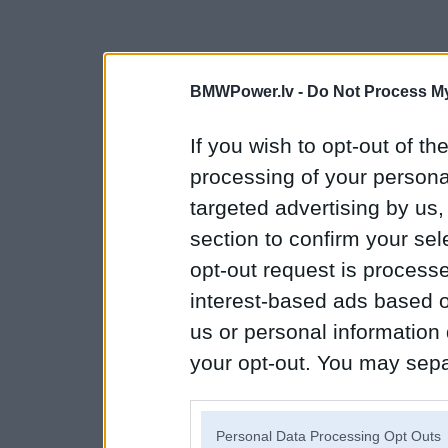
BMWPower.lv -
Do Not Process My
If you wish to opt-out of the
processing of your personal
targeted advertising by us
section to confirm your sel
opt-out request is proces
interest-based ads based o
us or personal information d
your opt-out. You may separ
disclosure of your personal
IAB’s list of downstream pa
Personal Data Processing Opt Outs