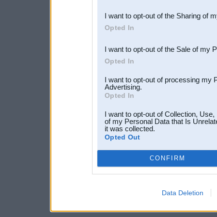
also be disclosed by us to 
I want to opt-out of the Sharing of 
Downstream Participants
th
Opted In
third parties.
I want to opt-out of the Sale of my 
Opted In
I want to opt-out of processing my 
Advertising.
Opted In
I want to opt-out of Collection, Use
of my Personal Data that Is Unrelat
it was collected.
Opted Out
CONFIRM
Data Deletion