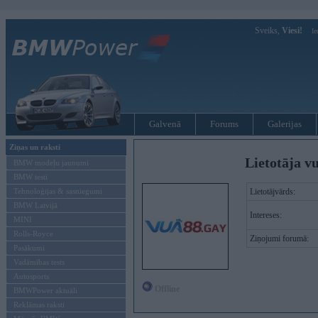
Sveiks,
Viesi!
Ie
Galvenā
Forums
Galerijas
Ziņas un raksti
Lietotāja v
BMW modeļu jaunumi
BMW testi
Tehnoloģijas & sasniegumi
Lietotājvārds:
BMW Latvijā
Intereses:
MINI
Rolls-Royce
Ziņojumi forumā:
Pasākumi
Vadāmības tests
Autosports
Offline
BMWPower aktuāli
Reklāmas raksti