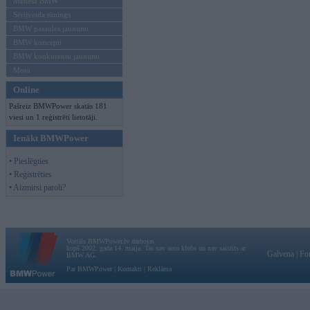
Mēneša BMW
Sērijveida tūnings
BMW pasaules jaunumi
BMW koncepti
BMW konkurentu jaunumi
Moto
Online
Pašreiz BMWPower skatās 181
viesi un 1 reģistrēti lietotāji.
Ienākt BMWPower
• Pieslēgties
• Reģistrēties
• Aizmirsi paroli?
Vortāls BMWPower.lv darbojas
kopš 2002. gada 14. maija. Tas nav auto klubs un nav saistīts ar
Galvena
|
Fo
BMW AG.
Par BMWPower
|
Kontakti
|
Reklāma