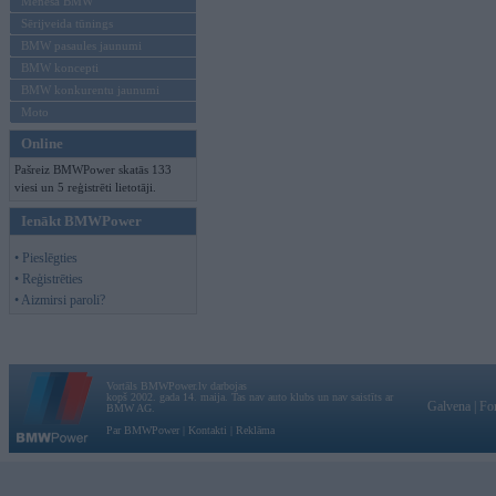
Mēneša BMW
Sērijveida tūnings
BMW pasaules jaunumi
BMW koncepti
BMW konkurentu jaunumi
Moto
Online
Pašreiz BMWPower skatās 133
viesi un 5 reģistrēti lietotāji.
Ienākt BMWPower
• Pieslēgties
• Reģistrēties
• Aizmirsi paroli?
Vortāls BMWPower.lv darbojas
kopš 2002. gada 14. maija. Tas nav auto klubs un nav saistīts ar
Galvena
|
Fo
BMW AG.
Par BMWPower
|
Kontakti
|
Reklāma