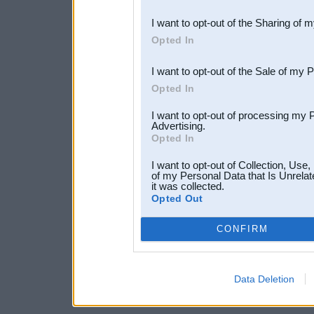
also be disclosed by us to 
I want to opt-out of the Sharing of 
Downstream Participants
th
Opted In
third parties.
I want to opt-out of the Sale of my 
Opted In
I want to opt-out of processing my 
Advertising.
Opted In
I want to opt-out of Collection, Use
of my Personal Data that Is Unrelat
it was collected.
Opted Out
CONFIRM
Data Deletion