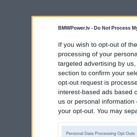
BMWPower.lv -
Do Not Process My
If you wish to opt-out of the
processing of your personal
targeted advertising by us
section to confirm your sel
opt-out request is proces
interest-based ads based o
us or personal information d
your opt-out. You may separ
disclosure of your personal
IAB’s list of downstream pa
Personal Data Processing Opt Outs