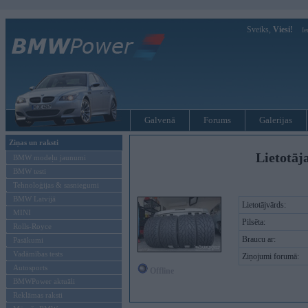
Sveiks,
Viesi!
Ie
Galvenā
Forums
Galerijas
Ziņas un raksti
Lietotāja
BMW modeļu jaunumi
BMW testi
Tehnoloģijas & sasniegumi
BMW Latvijā
Lietotājvārds:
MINI
Pilsēta:
Rolls-Royce
Braucu ar:
Pasākumi
Vadāmības tests
Ziņojumi forumā:
Autosports
Offline
BMWPower aktuāli
Reklāmas raksti