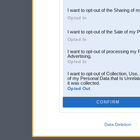
also be disclosed by us to 
I want to opt-out of the Sharing of 
Downstream Participants
th
Opted In
third parties.
I want to opt-out of the Sale of my 
Opted In
I want to opt-out of processing my 
Advertising.
Opted In
I want to opt-out of Collection, Use
of my Personal Data that Is Unrelat
it was collected.
Opted Out
CONFIRM
Data Deletion