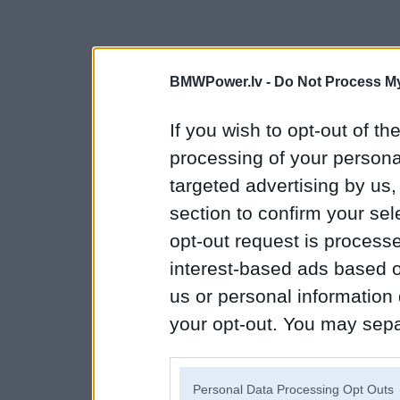
BMWPower.lv -
Do Not Process My
If you wish to opt-out of the
processing of your personal
targeted advertising by us
section to confirm your sel
opt-out request is proces
interest-based ads based o
us or personal information d
your opt-out. You may separ
disclosure of your personal
IAB’s list of downstream pa
Personal Data Processing Opt Outs