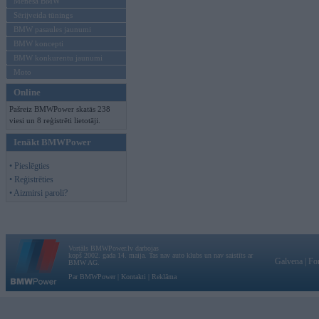
Mēneša BMW
Sērijveida tūnings
BMW pasaules jaunumi
BMW koncepti
BMW konkurentu jaunumi
Moto
Online
Pašreiz BMWPower skatās 238
viesi un 8 reģistrēti lietotāji.
Ienākt BMWPower
• Pieslēgties
• Reģistrēties
• Aizmirsi paroli?
Vortāls BMWPower.lv darbojas
kopš 2002. gada 14. maija. Tas nav auto klubs un nav saistīts ar
Galvena
|
Fo
BMW AG.
Par BMWPower
|
Kontakti
|
Reklāma