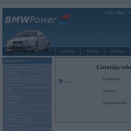
Sveiks,
Viesi!
Ie
Galvenā
Forums
Galerijas
Ziņas un raksti
Lietotāja vsb
BMW modeļu jaunumi
BMW testi
Tehnoloģijas & sasniegumi
Lietotājvārds:
Offline
BMW Latvijā
MINI
Intereses:
Rolls-Royce
Pasākumi
Ziņojumi forumā:
Vadāmības tests
Autosports
BMWPower aktuāli
Reklāmas raksti