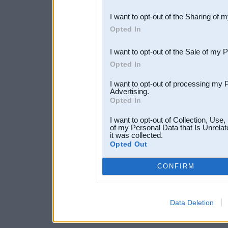
also be disclosed by us to 
I want to opt-out of the Sharing of 
Downstream Participants
th
Opted In
third parties.
I want to opt-out of the Sale of my 
Opted In
I want to opt-out of processing my 
Advertising.
Opted In
I want to opt-out of Collection, Use
of my Personal Data that Is Unrelat
it was collected.
Opted Out
CONFIRM
Data Deletion