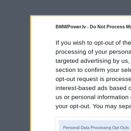
BMWPower.lv -
Do Not Process My
If you wish to opt-out of the
processing of your personal
targeted advertising by us
section to confirm your sel
opt-out request is proces
interest-based ads based o
us or personal information d
your opt-out. You may separ
disclosure of your personal
IAB’s list of downstream pa
Personal Data Processing Opt Outs