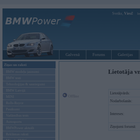
Sveiks,
Viesi!
Ie
Galvenā
Forums
Galerijas
Ziņas un raksti
Lietotāja v
BMW modeļu jaunumi
BMW testi
Tehnoloģijas & sasniegumi
BMW Latvijā
Lietotājvārds:
Offline
MINI
Nodarbošanās:
Rolls-Royce
Pasākumi
Intereses:
Vadāmības tests
Autosports
Ziņojumi forumā:
BMWPower aktuāli
Reklāmas raksti