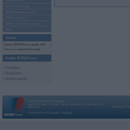
Mēneša BMW
Sērijveida tūnings
BMW pasaules jaunumi
BMW koncepti
BMW konkurentu jaunumi
Moto
Online
Pašreiz BMWPower skatās 108
viesi un 2 reģistrēti lietotāji.
Ienākt BMWPower
• Pieslēgties
• Reģistrēties
• Aizmirsi paroli?
Vortāls BMWPower.lv darbojas
kopš 2002. gada 14. maija. Tas nav auto klubs un nav saistīts ar
Galvena
|
Fo
BMW AG.
Par BMWPower
|
Kontakti
|
Reklāma