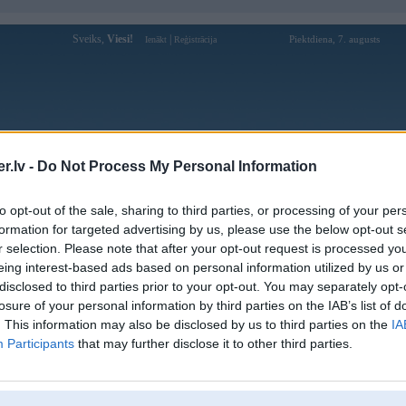
Sveiks,
Viesi!
|
Piektdiena, 7. augusts
Ienākt
Reģistrācija
Forums
Galerijas
Reģistrācija
Lietotāji
Meklētājs
.lv -
Do Not Process My Personal Information
Lietotāja vndcash888 profils
to opt-out of the sale, sharing to third parties, or processing of your per
formation for targeted advertising by us, please use the below opt-out s
Pēdējo reizi manīts: 14. Jan 2026, 13:06
r selection. Please note that after your opt-out request is processed y
eing interest-based ads based on personal information utilized by us or
Lietotājvārds:
vndcash888
disclosed to third parties prior to your opt-out. You may separately opt-
Ziņojumi forumā:
0
losure of your personal information by third parties on the IAB’s list of
Pēdējie ziņojumi forumā
[
]
. This information may also be disclosed by us to third parties on the
IA
Participants
that may further disclose it to other third parties.