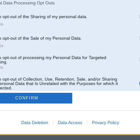
l Data Processing Opt Outs
o opt-out of the Sharing of my personal data.
In
o opt-out of the Sale of my Personal Data.
In
to opt-out of processing my Personal Data for Targeted
ing.
In
o opt-out of Collection, Use, Retention, Sale, and/or Sharing
ersonal Data that Is Unrelated with the Purposes for which it
lected.
Out
CONFIRM
 un nav saistīts ar
Galvena
|
Forums
|
Galerijas
|
Reģistrācija
|
Lietotaāji
|
Meklētājs
|
Reklā
Data Deletion
Data Access
Privacy Policy