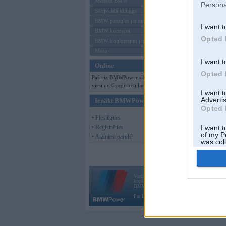
Mēneša BMW
Persona
Sērijveida tūnings
BMW pasaules jaunumi
I want t
BMW koncepti
Opted 
BMW konkurentu jaunumi
Moto
I want t
Online
Opted 
Pašreiz BMWPower skatās 148
viesi un 6 reģistrēti lietotāji.
I want 
Advertis
Ienākt BMWPower
Opted 
• Pieslēgties
• Reģistrēties
I want t
of my P
• Aizmirsi paroli?
was col
Opted 
Vortāls BMWPower.lv darbojas
kopš 2002. gada 14. maija. Tas nav auto klubs
BMW AG.
Par BMWPower
|
Kontakti
|
Reklāma