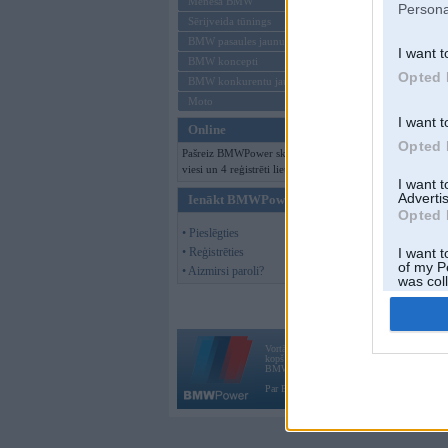
Mēneša BMW
Persona
Sērijveida tūnings
BMW pasaules jaunumi
I want t
BMW koncepti
Opted 
BMW konkurentu jaunumi
Moto
I want t
Online
Opted 
Pašreiz BMWPower skatās 145
viesi un 4 reģistrēti lietotāji.
I want 
Advertis
Ienākt BMWPower
Opted 
• Pieslēgties
• Reģistrēties
I want t
of my P
• Aizmirsi paroli?
was col
Opted 
Vortāls BMWPower.lv darbojas
kopš 2002. gada 14. maija. Tas nav auto klubs
BMW AG.
Par BMWPower
|
Kontakti
|
Reklāma