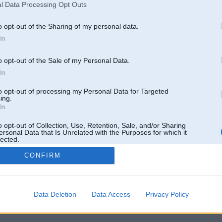
l Data Processing Opt Outs
o opt-out of the Sharing of my personal data.
In
o opt-out of the Sale of my Personal Data.
In
to opt-out of processing my Personal Data for Targeted
ing.
In
o opt-out of Collection, Use, Retention, Sale, and/or Sharing
ersonal Data that Is Unrelated with the Purposes for which it
lected.
Out
CONFIRM
 un nav saistīts ar
Galvena
|
Forums
|
Galerijas
|
Reģistrācija
|
Lietotaāji
|
Meklētājs
|
Reklā
Data Deletion
Data Access
Privacy Policy