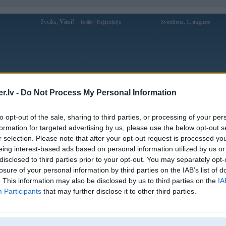
Sveiks,
Viesi!
|
Svetdiena, 9. augusts
Ienākt
Reģistrācija
Forums
Galerijas
Reģistrācija
Lietotāji
Meklētājs
.lv -
Do Not Process My Personal Information
Lietotāja vnd88us profils
to opt-out of the sale, sharing to third parties, or processing of your per
formation for targeted advertising by us, please use the below opt-out s
Lietotājvārds:
vnd88us
r selection. Please note that after your opt-out request is processed y
eing interest-based ads based on personal information utilized by us or
Ziņojumi forumā:
0
disclosed to third parties prior to your opt-out. You may separately opt-
Pēdējie ziņojumi forumā
[
]
losure of your personal information by third parties on the IAB’s list of
. This information may also be disclosed by us to third parties on the
IA
Participants
that may further disclose it to other third parties.