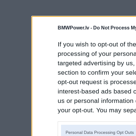
BMWPower.lv -
Do Not Process My
If you wish to opt-out of the
processing of your personal
targeted advertising by us
section to confirm your sel
opt-out request is proces
interest-based ads based o
us or personal information d
your opt-out. You may separ
disclosure of your personal
IAB’s list of downstream pa
Personal Data Processing Opt Outs