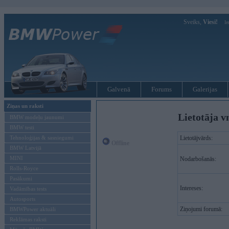
Sveiks,
Viesi!
Ie
Galvenā
Forums
Galerijas
Ziņas un raksti
Lietotāja v
BMW modeļu jaunumi
BMW testi
Tehnoloģijas & sasniegumi
Lietotājvārds:
Offline
BMW Latvijā
MINI
Nodarbošanās:
Rolls-Royce
Pasākumi
Intereses:
Vadāmības tests
Autosports
Ziņojumi forumā:
BMWPower aktuāli
Reklāmas raksti