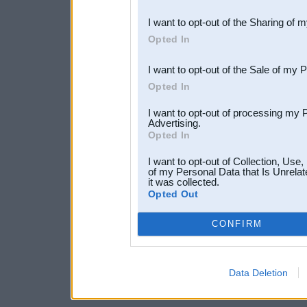
also be disclosed by us to 
I want to opt-out of the Sharing of 
Downstream Participants
th
Opted In
third parties.
I want to opt-out of the Sale of my 
Opted In
I want to opt-out of processing my 
Advertising.
Opted In
I want to opt-out of Collection, Use
of my Personal Data that Is Unrelat
it was collected.
Opted Out
CONFIRM
Data Deletion