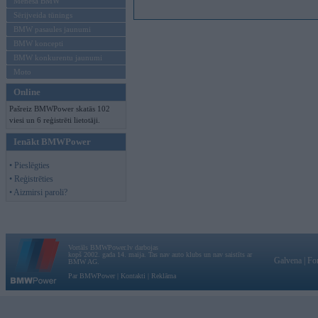
Mēneša BMW
Sērijveida tūnings
BMW pasaules jaunumi
BMW koncepti
BMW konkurentu jaunumi
Moto
Online
Pašreiz BMWPower skatās 102
viesi un 6 reģistrēti lietotāji.
Ienākt BMWPower
• Pieslēgties
• Reģistrēties
• Aizmirsi paroli?
Vortāls BMWPower.lv darbojas
kopš 2002. gada 14. maija. Tas nav auto klubs un nav saistīts ar
Galvena
|
Fo
BMW AG.
Par BMWPower
|
Kontakti
|
Reklāma