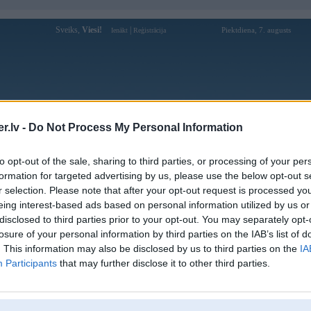
Sveiks,
Viesi!
|
Piektdiena, 7. augusts
Ienākt
Reģistrācija
Forums
Galerijas
Reģistrācija
Lietotāji
Meklētājs
.lv -
Do Not Process My Personal Information
Lietotāja vn6wales profils
to opt-out of the sale, sharing to third parties, or processing of your per
formation for targeted advertising by us, please use the below opt-out s
Lietotājvārds:
vn6wales
r selection. Please note that after your opt-out request is processed y
eing interest-based ads based on personal information utilized by us or
Ziņojumi forumā:
0
disclosed to third parties prior to your opt-out. You may separately opt-
Pēdējie ziņojumi forumā
[
]
losure of your personal information by third parties on the IAB’s list of
. This information may also be disclosed by us to third parties on the
IA
Participants
that may further disclose it to other third parties.