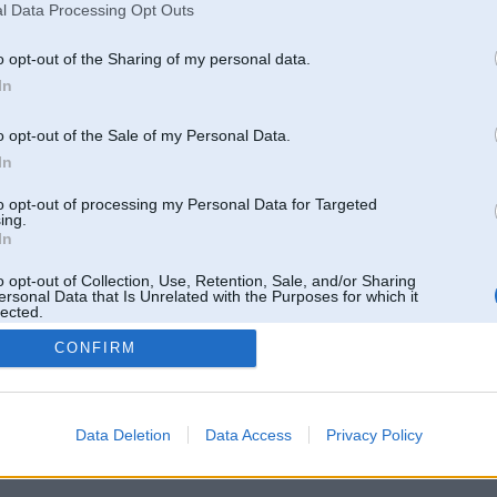
l Data Processing Opt Outs
o opt-out of the Sharing of my personal data.
In
o opt-out of the Sale of my Personal Data.
In
to opt-out of processing my Personal Data for Targeted
ing.
In
o opt-out of Collection, Use, Retention, Sale, and/or Sharing
ersonal Data that Is Unrelated with the Purposes for which it
lected.
Out
CONFIRM
 un nav saistīts ar
Galvena
|
Forums
|
Galerijas
|
Reģistrācija
|
Lietotaāji
|
Meklētājs
|
Reklā
Data Deletion
Data Access
Privacy Policy