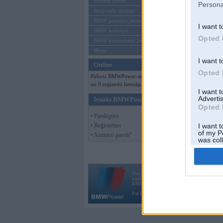
Mēneša BMW
Persona
Sērijveida tūnings
BMW pasaules jaunumi
I want t
BMW koncepti
Opted 
BMW konkurentu jaunumi
Moto
I want t
Online
Opted 
Pašreiz BMWPower skatās 98 viesi
un 0 reģistrēti lietotāji.
I want 
Advertis
Ienākt BMWPower
Opted 
• Pieslēgties
• Reģistrēties
I want t
of my P
• Aizmirsi paroli?
was col
Opted 
Vortāls BMWPower.lv darbojas
kopš 2002. gada 14. maija. Tas nav auto klubs
BMW AG.
Par BMWPower
|
Kontakti
|
Reklāma