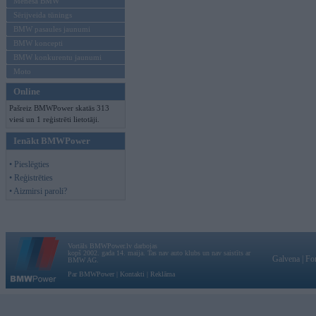
Mēneša BMW
Sērijveida tūnings
BMW pasaules jaunumi
BMW koncepti
BMW konkurentu jaunumi
Moto
Online
Pašreiz BMWPower skatās 313
viesi un 1 reģistrēti lietotāji.
Ienākt BMWPower
• Pieslēgties
• Reģistrēties
• Aizmirsi paroli?
Vortāls BMWPower.lv darbojas
kopš 2002. gada 14. maija. Tas nav auto klubs un nav saistīts ar
Galvena
|
Fo
BMW AG.
Par BMWPower
|
Kontakti
|
Reklāma