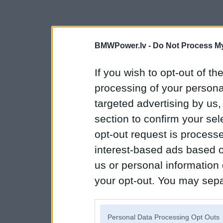
BMWPower.lv -
Do Not Process My
If you wish to opt-out of the
processing of your personal
targeted advertising by us
section to confirm your sel
opt-out request is proces
interest-based ads based o
us or personal information d
your opt-out. You may separ
disclosure of your personal
IAB’s list of downstream pa
Personal Data Processing Opt Outs