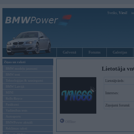
Sveiks,
Viesi!
Ie
Galvenā
Forums
Galerijas
Ziņas un raksti
Lietotāja vn
BMW modeļu jaunumi
BMW testi
Tehnoloģijas & sasniegumi
Lietotājvārds:
BMW Latvijā
MINI
Intereses:
Rolls-Royce
Pasākumi
Ziņojumi forumā:
Vadāmības tests
Autosports
Offline
BMWPower aktuāli
Reklāmas raksti