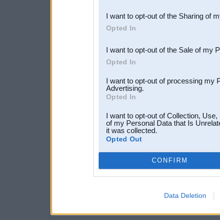
also be disclosed by us to 
I want to opt-out of the Sharing of 
Downstream Participants
th
Opted In
third parties.
I want to opt-out of the Sale of my 
Opted In
I want to opt-out of processing my 
Advertising.
Opted In
I want to opt-out of Collection, Use
of my Personal Data that Is Unrelat
it was collected.
Opted Out
CONFIRM
Data Deletion