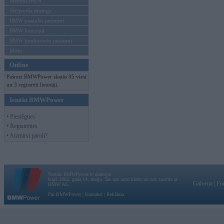
Mēneša BMW
Sērijveida tūnings
BMW pasaules jaunumi
BMW koncepti
BMW konkurentu jaunumi
Moto
Online
Pašreiz BMWPower skatās 95 viesi
un 3 reģistrēti lietotāji.
Ienākt BMWPower
• Pieslēgties
• Reģistrēties
• Aizmirsi paroli?
Vortāls BMWPower.lv darbojas
kopš 2002. gada 14. maija. Tas nav auto klubs un nav saistīts ar
Galvena
|
Fo
BMW AG.
Par BMWPower
|
Kontakti
|
Reklāma