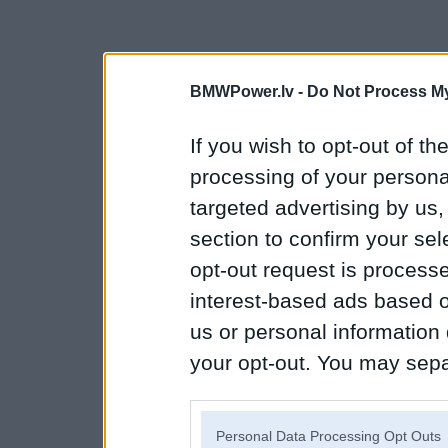
BMWPower.lv -
Do Not Process My
If you wish to opt-out of the
processing of your personal
targeted advertising by us
section to confirm your sel
opt-out request is proces
interest-based ads based o
us or personal information d
your opt-out. You may separ
disclosure of your personal
IAB’s list of downstream pa
Personal Data Processing Opt Outs