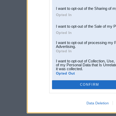
also be disclosed by us to 
I want to opt-out of the Sharing of 
Downstream Participants
th
Opted In
third parties.
I want to opt-out of the Sale of my 
Opted In
I want to opt-out of processing my 
Advertising.
Opted In
I want to opt-out of Collection, Use
of my Personal Data that Is Unrelat
it was collected.
Opted Out
CONFIRM
Data Deletion