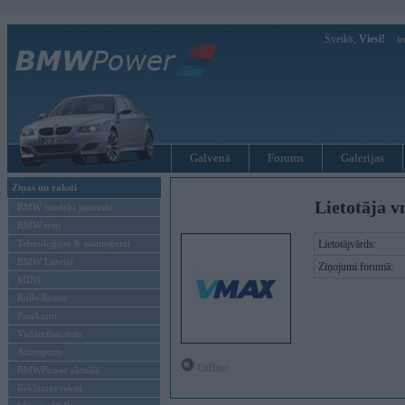
Sveiks,
Viesi!
Ie
Galvenā
Forums
Galerijas
Ziņas un raksti
Lietotāja v
BMW modeļu jaunumi
BMW testi
Tehnoloģijas & sasniegumi
Lietotājvārds:
BMW Latvijā
Ziņojumi forumā:
MINI
Rolls-Royce
Pasākumi
Vadāmības tests
Autosports
Offline
BMWPower aktuāli
Reklāmas raksti