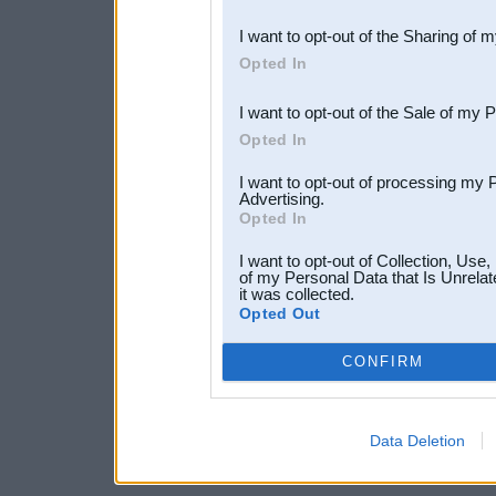
also be disclosed by us to 
I want to opt-out of the Sharing of 
Downstream Participants
th
Opted In
third parties.
I want to opt-out of the Sale of my 
Opted In
I want to opt-out of processing my 
Advertising.
Opted In
I want to opt-out of Collection, Use
of my Personal Data that Is Unrelat
it was collected.
Opted Out
CONFIRM
Data Deletion