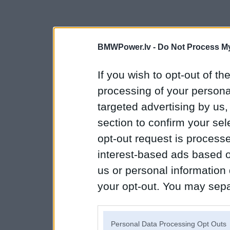
BMWPower.lv -
Do Not Process My
If you wish to opt-out of the
processing of your personal
targeted advertising by us
section to confirm your sel
opt-out request is proces
interest-based ads based o
us or personal information d
your opt-out. You may separ
disclosure of your personal
IAB’s list of downstream pa
Personal Data Processing Opt Outs