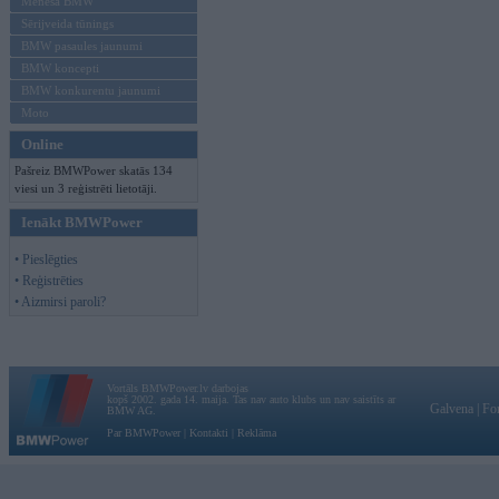
Mēneša BMW
Sērijveida tūnings
BMW pasaules jaunumi
BMW koncepti
BMW konkurentu jaunumi
Moto
Online
Pašreiz BMWPower skatās 134
viesi un 3 reģistrēti lietotāji.
Ienākt BMWPower
• Pieslēgties
• Reģistrēties
• Aizmirsi paroli?
Vortāls BMWPower.lv darbojas
kopš 2002. gada 14. maija. Tas nav auto klubs un nav saistīts ar
Galvena
|
Fo
BMW AG.
Par BMWPower
|
Kontakti
|
Reklāma