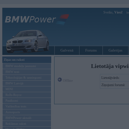
Sveiks,
Viesi!
Ie
Galvenā
Forums
Galerijas
Ziņas un raksti
Lietotāja vipwi
BMW modeļu jaunumi
BMW testi
Tehnoloģijas & sasniegumi
Lietotājvārds:
Offline
BMW Latvijā
Ziņojumi forumā:
MINI
Rolls-Royce
Pasākumi
Vadāmības tests
Autosports
BMWPower aktuāli
Reklāmas raksti